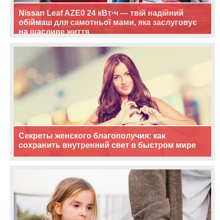
Nissan Leaf AZE0 24 кВт·ч — твій надійний
обіймаш для самотньої мами, яка заслуговує
на щасливе життя
Секреты женского благополучия: как
сохранить внутренний свет в быстром мире