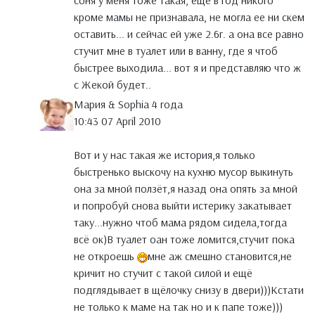
соня у меня тоже такая, еще в год никого
кроме мамы не признавала, не могла ее ни скем
оставить... и сейчас ей уже 2.6г. а она все равно
стучит мне в туалет или в ванну, где я чтоб
быстрее выходила... вот я и представляю что ж
с Жекой будет..
Мария & Sophia 4 года
10:43 07 April 2010
Вот и у нас такая же история,я только
быстренько выскочу на кухню мусор выкинуть
она за мной ползёт,я назад она опять за мной
и попробуй снова выйти истерику закатывает
таку...нужно чтоб мама рядом сидела,тогда
всё ок)В туалет оан тоже ломится,стучит пока
не откроешь
мне аж смешно становится,не
кричит но стучит с такой силой и ещё
подглядывает в щёлочку снизу в двери)))Кстати
не только к маме на так но и к папе тоже)))