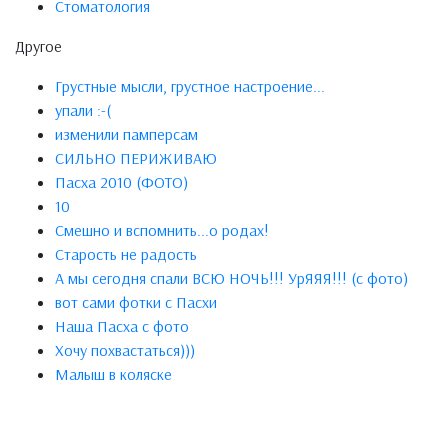
Стоматология
Другое
Грустные мысли, грустное настроение...
упали :-(
изменили памперсам
СИЛЬНО ПЕРИЖИВАЮ
Пасха 2010 (ФОТО)
10
Смeшно и вспомнить...о родaх!
Старость не радость
А мы сегодня спали ВСЮ НОЧЬ!!! УрЯЯЯ!!! (с фото)
вот сами фотки с Пасхи
Наша Пасха с фото
Хочу похвастаться)))
Малыш в коляске