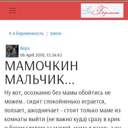
Я и беременность
Блоги
Вера
06 April 2010, 15:34:45
МАМОЧКИН
МАЛЬЧИК...
Ну вот, осознанно без мамы обойтись не
можем.. сидит спокойненько играется,
ползает, шкодничает - стоит только маме из
комнаты выйти (не важно куда) сразу в крик
и бегом следом за мамой, мама в ванну, а он