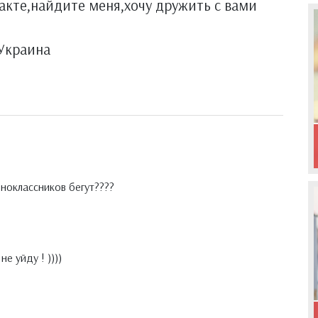
такте,найдите меня,хочу дружить с вами
,Украина
Одноклассников бегут????
е уйду ! ))))