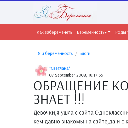
Как забеременеть
Беременность+
Роды
Я и беременность
Блоги
*Светлана*
07 September 2008, 16:17:35
ОБРАЩЕНИЕ КО
ЗНАЕТ !!!
Девочки,я ушла с сайта Одноклассник
кем давно знакомы на сайте,да и с ке