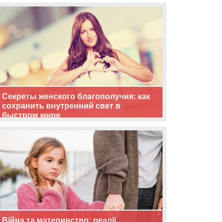
життя
Секреты женского благополучия: как
сохранить внутренний свет в
быстром мире
Війна та материнство: реалії