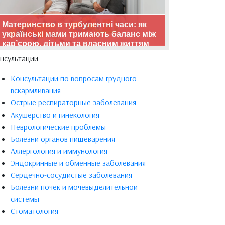
Материнство в турбулентні часи: як
українські мами тримають баланс між
кар’єрою, дітьми та власним життям
нсультации
Консультации по вопросам грудного
вскармливания
Острые респираторные заболевания
Акушерство и гинекология
Неврологические проблемы
Болезни органов пищеварения
Аллергология и иммунология
Эндокринные и обменные заболевания
Сердечно-сосудистые заболевания
Болезни почек и мочевыделительной
системы
Стоматология