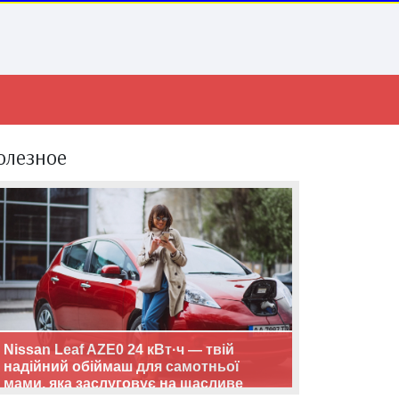
олезное
Nissan Leaf AZE0 24 кВт·ч — твій
надійний обіймаш для самотньої
мами, яка заслуговує на щасливе