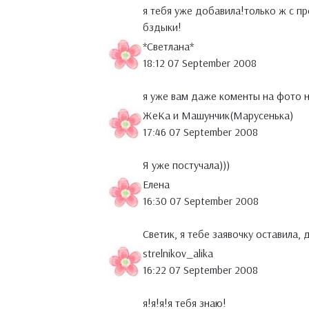
я тебя уже добавила!только ж с п
бздыки!
*Светлана*
18:12 07 September 2008
я уже вам даже коменты на фото н
ЖеКа и Машунчик(Марусенька)
17:46 07 September 2008
Я уже постучала)))
Елена
16:30 07 September 2008
Светик, я тебе заявочку оставила, 
strelnikov_alika
16:22 07 September 2008
я!я!я!я тебя знаю!