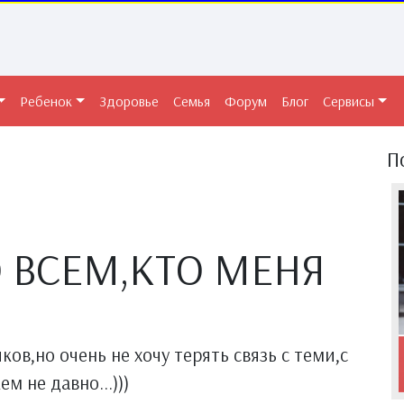
Ребенок
Здоровье
Семья
Форум
Блог
Сервисы
П
 ВСЕМ,КТО МЕНЯ
ов,но очень не хочу терять связь с теми,с
м не давно...)))