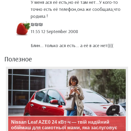
У меня ася её есть,но её там нет...У кого-то
точно есть её телефон,она же сообщала,что
родила !
₪₪₪
11:55 12 September 2008
Блин... только ася есть... а её в асе нет((((
Полезное
Nissan Leaf AZE0 24 кВт·ч — твій надійний
обіймаш для самотньої мами, яка заслуговує