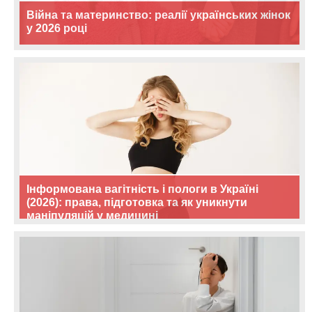
Війна та материнство: реалії українських жінок
у 2026 році
Інформована вагітність і пологи в Україні
(2026): права, підготовка та як уникнути
маніпуляцій у медицині