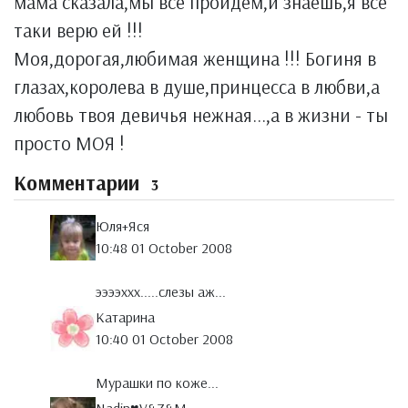
мама сказала,мы всё пройдём,и знаешь,я всё
таки верю ей !!!
Моя,дорогая,любимая женщина !!! Богиня в
глазах,королева в душе,принцесса в любви,а
любовь твоя девичья нежная...,а в жизни - ты
просто МОЯ !
Комментарии
3
Юля+Яся
10:48 01 October 2008
ээээххх.....слезы аж...
Катарина
10:40 01 October 2008
Мурашки по коже...