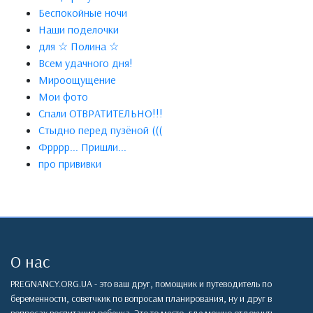
Беспокойные ночи
Наши поделочки
для ☆ Полина ☆
Всем удачного дня!
Мироощущение
Мои фото
Спали ОТВРАТИТЕЛЬНО!!!
Стыдно перед пузёной (((
Фрррр... Пришли...
про прививки
О нас
PREGNANCY.ORG.UA - это ваш друг, помощник и путеводитель по
беременности, советчкик по вопросам планирования, ну и друг в