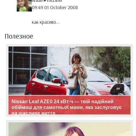
Nadin♥V&Z&M
09:49 01 October 2008
как красиво...
Полезное
Nissan Leaf AZE0 24 кВт·ч — твій надійний
обіймаш для самотньої мами, яка заслуговує
на щасливе життя