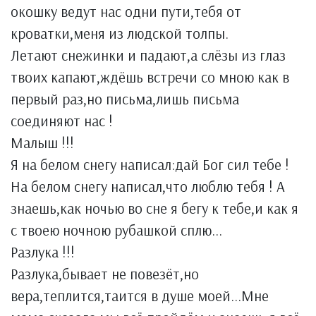
окошку ведут нас одни пути,тебя от
кроватки,меня из людской толпы.
Летают снежинки и падают,а слёзы из глаз
твоих капают,ждёшь встречи со мною как в
первый раз,но письма,лишь письма
соединяют нас !
Малыш !!!
Я на белом снегу написал:дай Бог сил тебе !
На белом снегу написал,что люблю тебя ! А
знаешь,как ночью во сне я бегу к тебе,и как я
с твоею ночною рубашкой сплю...
Разлука !!!
Разлука,бывает не повезёт,но
вера,теплится,таится в душе моей...Мне