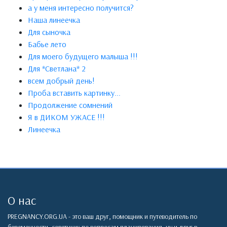
а у меня интересно получится?
Наша линеечка
Для сыночка
Бабье лето
Для моего будущего малыша !!!
Для *Светлана* 2
всем добрый день!
Проба вставить картинку...
Продолжение сомнений
Я в ДИКОМ УЖАСЕ !!!
Линеечка
О нас
PREGNANCY.ORG.UA - это ваш друг, помощник и путеводитель по