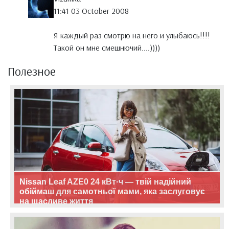
11:41 03 October 2008
Я каждый раз смотрю на него и улыбаюсь!!!!
Такой он мне смешнючий....))))
Полезное
Nissan Leaf AZE0 24 кВт·ч — твій надійний
обіймаш для самотньої мами, яка заслуговує
на щасливе життя