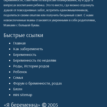
беременности, советчкик по вопросам планирования, ну и друг в
вопросах воспитания ребенка. Это то место, где можно отдохнуть
душой от повседневных забот, встретить единомышленников,
поделиться своим опытом или получить бесценный совет. С нами
новоиспеченные мамы становятся уверенными в себе родителями,
Мамами с большой буквы.
Быстрые ссылки
Главная
Как забеременеть
Беременность
Беременность по неделям
Роды
,
Истории родов
Ребенок
Семья
Форум о бременности, родах
Блоги
mini sitemap
«
Я беременна
»
2005