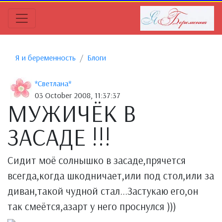
Я и беременность
Блоги
*Светлана*
03 October 2008, 11:37:37
МУЖИЧЁК В
ЗАСАДЕ !!!
Сидит моё солнышко в засаде,прячется
всегда,когда шкодничает,или под стол,или за
диван,такой чудной стал...Застукаю его,он
так смеётся,азарт у него проснулся )))