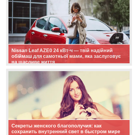
Nissan Leaf AZE0 24 кВт·ч — твій надійний
обіймаш для самотньої мами, яка заслуговує
на щасливе життя
Секреты женского благополучия: как
сохранить внутренний свет в быстром мире