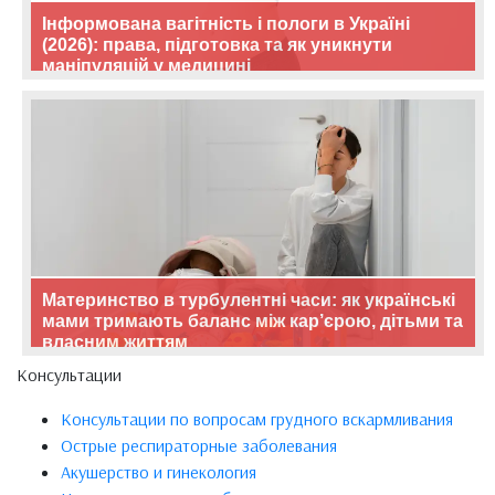
Інформована вагітність і пологи в Україні
(2026): права, підготовка та як уникнути
маніпуляцій у медицині
Материнство в турбулентні часи: як українські
мами тримають баланс між кар’єрою, дітьми та
власним життям
Консультации
Консультации по вопросам грудного вскармливания
Острые респираторные заболевания
Акушерство и гинекология