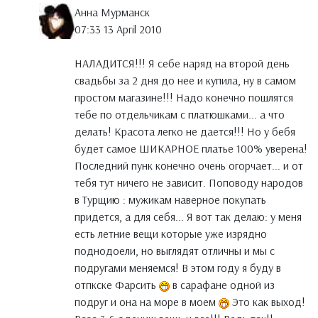
Анна Мурманск
07:33 13 April 2010
НАЛАДИТСЯ!!! Я себе наряд на второй день
свадьбы за 2 дня до нее и купила, ну в самом
простом магазине!!! Надо конечно пошлятся
тебе по отдельчикам с платюшками... а что
делать! Красота легко не дается!!! Но у бебя
будет самое ШИКАРНОЕ платье 100% уверена!
Последний пунк конечно очень огорчает... и от
тебя тут ничего не зависит. Поповоду народов
в Турщию : мужикам наверное покупать
придется, а для себя... Я вот так делаю: у меня
есть летние вещи которые уже изрядно
поднодоели, но выглядят отличны и мы с
подругами меняемся! В этом году я буду в
отпкске Фарсить
в сарафане одной из
подруг и она на море в моем
Это как выход!