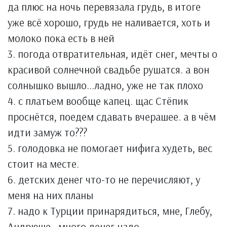
да плюс на ночь перевязала грудь, в итоге
уже всё хорошо, грудь не наливается, хоть и
молоко пока есть в ней
3. погода отвратительная, идёт снег, мечты о
красивой солнечной свадьбе рушатся. а вон
солнышко вышло...ладно, уже не так плохо
4. с платьем вообще капец. щас Стёпик
проснётся, поедем сдавать вчерашее. а в чём
идти замуж то???
5. голодовка не помогает нифига худеть, вес
стоит на месте.
6. детских денег что-то не перечисляют, у
меня на них планы
7. надо к Турции принарядиться, мне, Глебу,
Андрюше...много денег надо