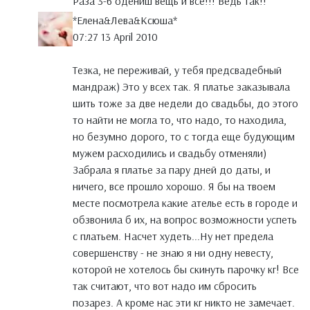
Раза 3-6 одениш вещь и все!!! Ведь так!!
*Елена&Лева&Ксюша*
07:27 13 April 2010
Тезка, не переживай, у тебя предсвадебный
мандраж) Это у всех так. Я платье заказывала
шить тоже за две недели до свадьбы, до этого
то найти не могла то, что надо, то находила,
но безумно дорого, то с тогда еще будующим
мужем расходились и свадьбу отменяли)
Забрала я платье за пару дней до даты, и
ничего, все прошло хорошо. Я бы на твоем
месте посмотрела какие ателье есть в городе и
обзвонила б их, на вопрос возможности успеть
с платьем. Насчет худеть...Ну нет предела
совершенству - не знаю я ни одну невесту,
которой не хотелось бы скинуть парочку кг! Все
так считают, что вот надо им сбросить
позарез. А кроме нас эти кг никто не замечает.