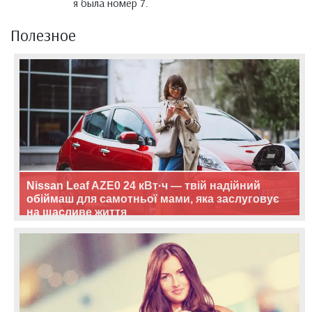
я была номер 7.
Полезное
Nissan Leaf AZE0 24 кВт·ч — твій надійний
обіймаш для самотньої мами, яка заслуговує
на щасливе життя