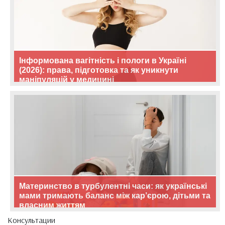
Інформована вагітність і пологи в Україні
(2026): права, підготовка та як уникнути
маніпуляцій у медицині
Материнство в турбулентні часи: як українські
мами тримають баланс між кар’єрою, дітьми та
власним життям
Консультации