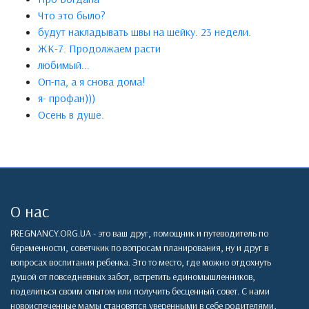
Что это было?
будут накладывать швы на шейку. 23 недели.
ЖК-7. Продолжаем расти
любимый...
Оп-па, а я снова дома!
я- профан)))
Осень в душе.
О нас
PREGNANCY.ORG.UA - это ваш друг, помощник и путеводитель по
беременности, советчкик по вопросам планирования, ну и друг в
вопросах воспитания ребенка. Это то место, где можно отдохнуть
душой от повседневных забот, встретить единомышленников,
поделиться своим опытом или получить бесценный совет. С нами
новоиспеченные мамы становятся уверенными в себе родителями,