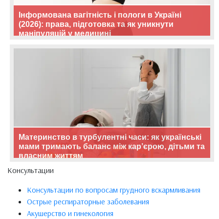
Інформована вагітність і пологи в Україні
(2026): права, підготовка та як уникнути
маніпуляцій у медицині
Материнство в турбулентні часи: як українські
мами тримають баланс між кар’єрою, дітьми та
власним життям
Консультации
Консультации по вопросам грудного вскармливания
Острые респираторные заболевания
Акушерство и гинекология