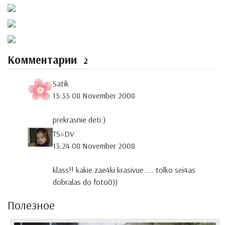
Комментарии
2
Satik
15:35 08 November 2008
prekrasnie deti:)
TS=DV
13:24 08 November 2008
klass!! kakie zae4ki krasivue..... tolko sei4as
dobralas do foto0))
Полезное