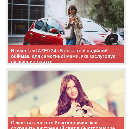
Nissan Leaf AZE0 24 кВт·ч — твій надійний
обіймаш для самотньої мами, яка заслуговує
на щасливе життя
Секреты женского благополучия: как
сохранить внутренний свет в быстром мире