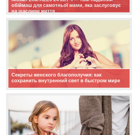
обіймаш для самотньої мами, яка заслуговує
на щасливе життя
Секреты женского благополучия: как
сохранить внутренний свет в быстром мире