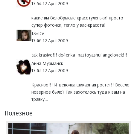
17:54 12 April 2009
какие вы белобрысые красотуленьки! просто
супер фоточки, тепло у вас-красота!
TS=DV
17:46 12 April 2009
tak krasivo!!! do4enka- nastoyashui angelo4ek!!!
Анна Мурманск
17:45 12 April 2009
Красиво!!! И девочка шикарная ростет!! Весело
новерное было? Так захотелось туда к вам на
травку...
Полезное