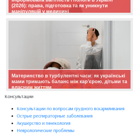
(2026): права, підготовка та як уникнути
маніпуляцій у медицині
Материнство в турбулентні часи: як українські
мами тримають баланс між кар’єрою, дітьми та
власним життям
Консультации
Консультации по вопросам грудного вскармливания
Острые респираторные заболевания
Акушерство и гинекология
Неврологические проблемы