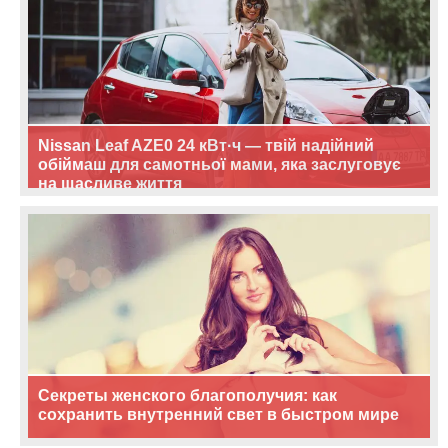
Nissan Leaf AZE0 24 кВт·ч — твій надійний
обіймаш для самотньої мами, яка заслуговує
на щасливе життя
Секреты женского благополучия: как
сохранить внутренний свет в быстром мире