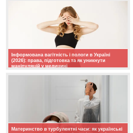
Інформована вагітність і пологи в Україні
(2026): права, підготовка та як уникнути
маніпуляцій у медицині
Материнство в турбулентні часи: як українські