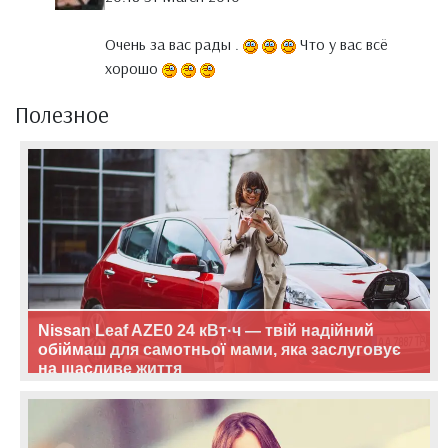
Очень за вас рады .
Что у вас всё
хорошо
Полезное
Nissan Leaf AZE0 24 кВт·ч — твій надійний
обіймаш для самотньої мами, яка заслуговує
на щасливе життя