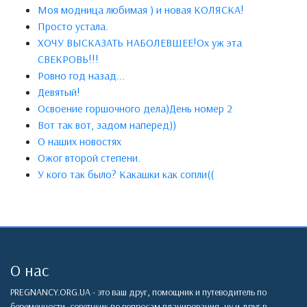
Моя модница любимая ) и новая КОЛЯСКА!
Просто устала.
ХОЧУ ВЫСКАЗАТЬ НАБОЛЕВШЕЕ!Ох уж эта
СВЕКРОВЬ!!!
Ровно год назад...
Девятый!
Освоение горшочного дела)День номер 2
Вот так вот, задом наперед))
О наших новостях
Ожог второй степени.
У кого так было? Какашки как сопли((
О нас
PREGNANCY.ORG.UA - это ваш друг, помощник и путеводитель по
беременности, советчкик по вопросам планирования, ну и друг в