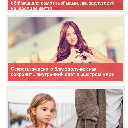
обіймаш для самотньої мами, яка заслуговує
на щасливе життя
Секреты женского благополучия: как
сохранить внутренний свет в быстром мире