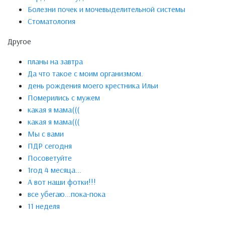
Болезни почек и мочевыделительной системы
Стоматология
Другое
планы на завтра
Да что такое с моим организмом.
день рождения моего крестника Ильи
Померились с мужем
какая я мама(((
какая я мама(((
Мы с вами
ПДР сегодня
Посоветуйте
1год 4 месяца...
А вот наши фотки!!!
все убегаю...пока-пока
11 неделя