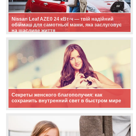
Nissan Leaf AZE0 24 кВт·ч — твій надійний
обіймаш для самотньої мами, яка заслуговує
на щасливе життя
Секреты женского благополучия: как
сохранить внутренний свет в быстром мире