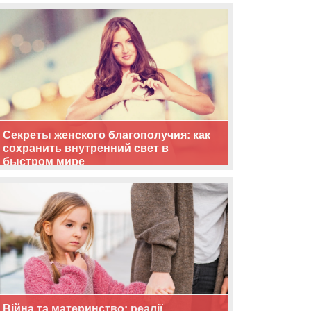
життя
Секреты женского благополучия: как
сохранить внутренний свет в
быстром мире
Війна та материнство: реалії