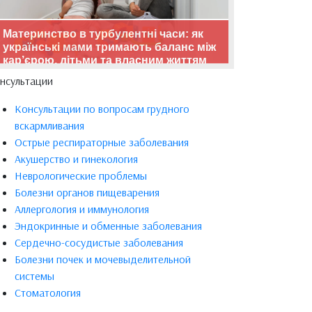
Материнство в турбулентні часи: як
українські мами тримають баланс між
кар’єрою, дітьми та власним життям
нсультации
Консультации по вопросам грудного
вскармливания
Острые респираторные заболевания
Акушерство и гинекология
Неврологические проблемы
Болезни органов пищеварения
Аллергология и иммунология
Эндокринные и обменные заболевания
Сердечно-сосудистые заболевания
Болезни почек и мочевыделительной
системы
Стоматология