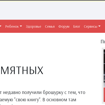
Ребенок
Здоровье
Семья
Форум
Блог
Сервисы
П
АМЯТНЫХ
от недавно получили брошурку с тем, что
емую "свою книгу". В основном там