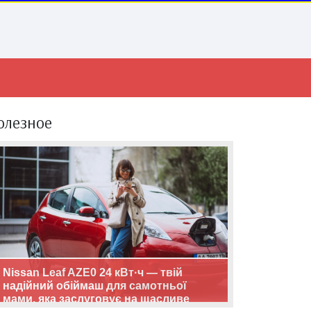
олезное
Nissan Leaf AZE0 24 кВт·ч — твій
надійний обіймаш для самотньої
мами, яка заслуговує на щасливе