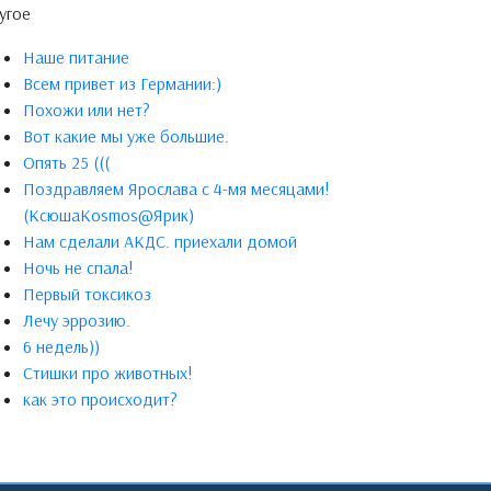
угое
Наше питание
Всем привет из Германии:)
Похожи или нет?
Вот какие мы уже большие.
Опять 25 (((
Поздравляем Ярослава с 4-мя месяцами!
(КсюшаKosmos@Ярик)
Нам сделали АКДС. приехали домой
Ночь не спала!
Первый токсикоз
Лечу эррозию.
6 недель))
Стишки про животных!
как это происходит?