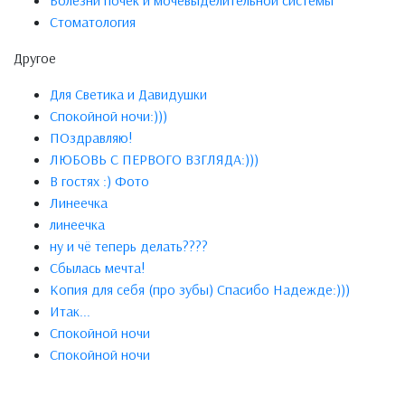
Болезни почек и мочевыделительной системы
Стоматология
Другое
Для Светика и Давидушки
Спокойной ночи:)))
ПОздравляю!
ЛЮБОВЬ С ПЕРВОГО ВЗГЛЯДА:)))
В гостях :) Фото
Линеечка
линеечка
ну и чё теперь делать????
Сбылась мечта!
Копия для себя (про зубы) Спасибо Надежде:)))
Итак...
Спокойной ночи
Спокойной ночи