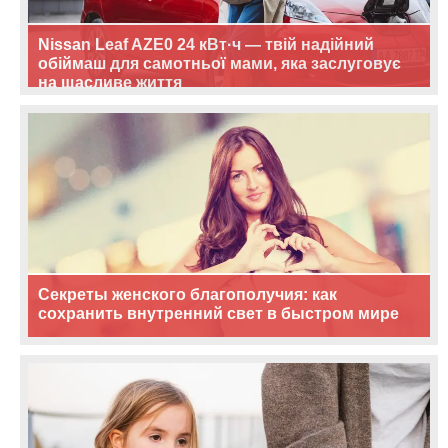
Nissan Leaf AZE0 24 кВт·ч — твій надійний
обіймаш для самотньої мами, яка заслуговує
на щасливе життя
Секреты женского благополучия: как
сохранить внутренний свет в быстром мире