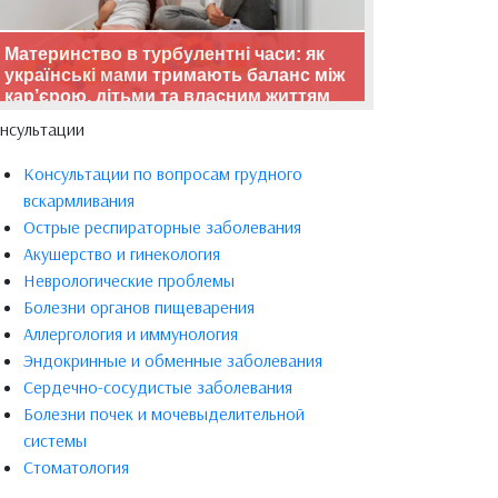
Материнство в турбулентні часи: як
українські мами тримають баланс між
кар’єрою, дітьми та власним життям
нсультации
Консультации по вопросам грудного
вскармливания
Острые респираторные заболевания
Акушерство и гинекология
Неврологические проблемы
Болезни органов пищеварения
Аллергология и иммунология
Эндокринные и обменные заболевания
Сердечно-сосудистые заболевания
Болезни почек и мочевыделительной
системы
Стоматология