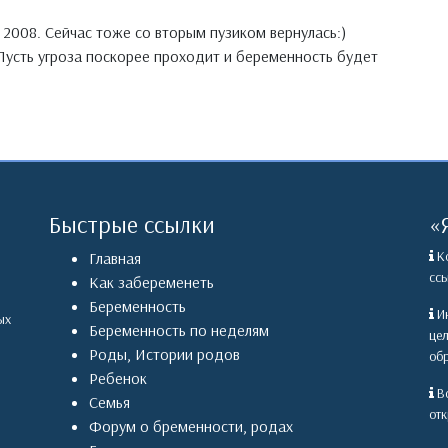
 2008. Сейчас тоже со вторым пузиком вернулась:)
Пусть угроза поскорее проходит и беременность будет
Быстрые ссылки
«
Ко
Главная
ссы
Как забеременеть
Беременность
Ин
ых
Беременность по неделям
це
Роды
,
Истории родов
обр
Ребенок
Вс
Семья
отк
Форум о бременности, родах