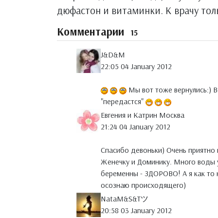
дюфастон и витаминки. К врачу толь
Комментарии
15
J&D&M
22:05 04 January 2012
Мы вот тоже вернулись:) В
"передастся"
Евгения и Катрин Москва
21:24 04 January 2012
Спасибо девоньки) Очень приятно 
Женечку и Доминику. Много воды у
беременны - ЗДОРОВО! А я как то н
осознаю происходящего)
NataM&S&Tツ
20:58 03 January 2012