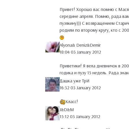
Привет! Хорошо вас помню с Масявк
середине апреля. Помню, рада вам
пузякину))) С возвращением Старич
родили по второму кругу, кто с 20
Alyona& Deniz&Demir
18:04 03 January 2012
Приветики! Я вела дневничок в 200
годика и пузу 15 недель. Рада зна
Дашка уже ТрИ
16:32 03 January 2012
Класс!
J&D&M
15:12 03 January 2012