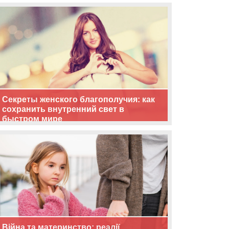
життя
Секреты женского благополучия: как
сохранить внутренний свет в
быстром мире
Війна та материнство: реалії