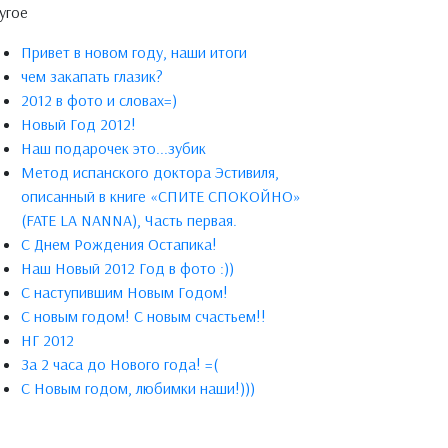
угое
Привет в новом году, наши итоги
чем закапать глазик?
2012 в фото и словах=)
Новый Год 2012!
Наш подарочек это...зубик
Метод испанского доктора Эстивиля,
описанный в книге «СПИТЕ СПОКОЙНО»
(FATE LA NANNA), Часть первая.
С Днем Рождения Остапика!
Наш Новый 2012 Год в фото :))
С наступившим Новым Годом!
C новым годом! С новым счастьем!!
НГ 2012
За 2 часа до Нового года! =(
С Новым годом, любимки наши!)))