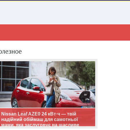
олезное
Nissan Leaf AZE0 24 кВт·ч — твій
надійний обіймаш для самотньої
мами, яка заслуговує на щасливе