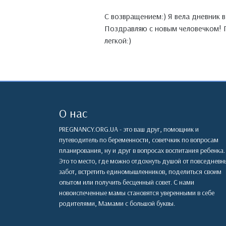
C возвращением:) Я вела дневник в
Поздравляю с новым человечком! 
легкой:)
О нас
PREGNANCY.ORG.UA - это ваш друг, помощник и
путеводитель по беременности, советчкик по вопросам
планирования, ну и друг в вопросах воспитания ребенка.
Это то место, где можно отдохнуть душой от повседневн
забот, встретить единомышленников, поделиться своим
опытом или получить бесценный совет. С нами
новоиспеченные мамы становятся уверенными в себе
родителями, Мамами с большой буквы.