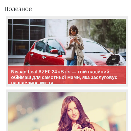
Полезное
Nissan Leaf AZE0 24 кВт·ч — твій надійний
обіймаш для самотньої мами, яка заслуговує
на щасливе життя