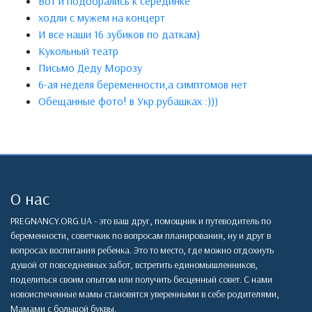
Вот и подобрались к серединке
ходли с мужем на концерт
И все наши 16 зубиков по даткам)
Кукольный театр
Письмо Деду Морозу
6-ая неделя беременности,а симптомов нет
Обещанные фото! в Укр.рубашках :)))
О нас
PREGNANCY.ORG.UA - это ваш друг, помощник и путеводитель по
беременности, советчкик по вопросам планирования, ну и друг в
вопросах воспитания ребенка. Это то место, где можно отдохнуть
душой от повседневных забот, встретить единомышленников,
поделиться своим опытом или получить бесценный совет. С нами
новоиспеченные мамы становятся уверенными в себе родителями,
Мамами с большой буквы.