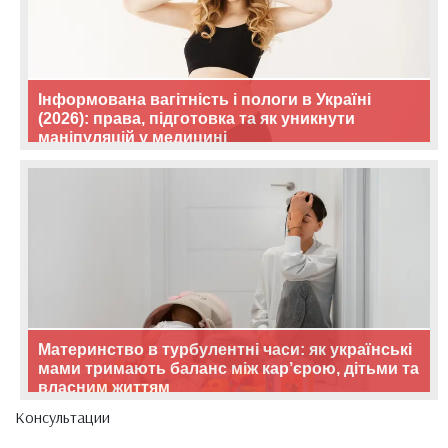
Інформована вагітність і пологи в Україні
(2026): права, підготовка та як уникнути
маніпуляцій у медицині
Материнство в турбулентні часи: як українські
мами тримають баланс між кар’єрою, дітьми та
власним життям
Консультации