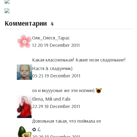
Комментарии
4
Оля_Олеся_Тарас
12:20 19 December 2011
Какая классненькая! Какие нози сладенькие!
Настя & сладунчик)
05:23 19 December 2011
ох и вкууусные же эти ногиии)
Elena, Mili und Fabi
22:29 18 December 2011
Довольная такая, что поймала ее
✿ ℒ
20:29 18 December 2011