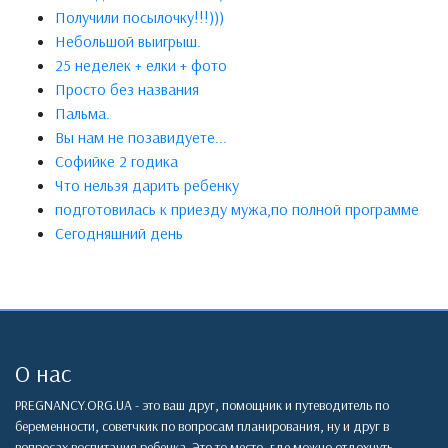
Получили посылочку!!!)))
Небольшой выигрыш.
25 неделек + елки + фото
Просто без названия
Пальма.
Вы нам не позавидуете...
Софийке 2 годика
Что нельзя дарить ребенку
подготовилась к приезду мужа,по полной программе
Сегодняшний день
О нас
PREGNANCY.ORG.UA - это ваш друг, помощник и путеводитель по
беременности, советчкик по вопросам планирования, ну и друг в
вопросах воспитания ребенка. Это то место, где можно отдохнуть