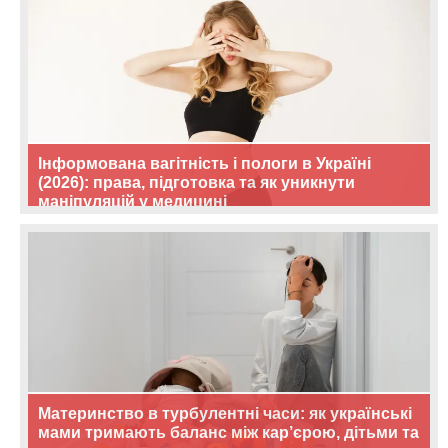
Інформована вагітність і пологи в Україні
(2026): права, підготовка та як уникнути
маніпуляцій у медицині
Материнство в турбулентні часи: як українські
мами тримають баланс між кар’єрою, дітьми та