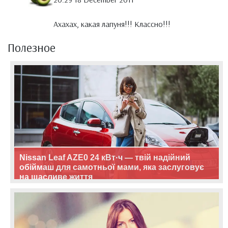
Ахахах, какая лапуня!!! Классно!!!
Полезное
Nissan Leaf AZE0 24 кВт·ч — твій надійний
обіймаш для самотньої мами, яка заслуговує
на щасливе життя