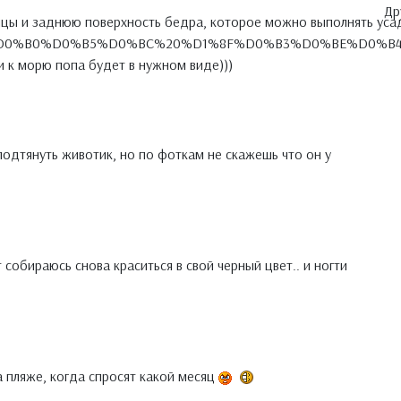
Др
ы и заднюю поверхность бедра, которое можно выполнять усадив
B0%D0%B5%D0%BC%20%D1%8F%D0%B3%D0%BE%D0%B4%D0%B8%D1
и к морю попа будет в нужном виде)))
подтянуть животик, но по фоткам не скажешь что он у
от собираюсь снова краситься в свой черный цвет.. и ногти
а пляже, когда спросят какой месяц