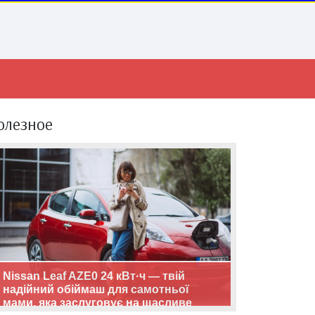
олезное
Nissan Leaf AZE0 24 кВт·ч — твій
надійний обіймаш для самотньої
мами, яка заслуговує на щасливе