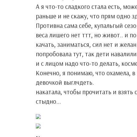
А я что-то сладкого стала есть, мож
раньше и не скажу, что прям одно з
Противна сама себе, купальгый сезон
веса лишего нет ттт, но живот.. и п
качать, заниматься, сил нет и жела
попробовала тут, так дети навалили
и с лицом надо что-то делать, косм
Конечно, я понимаю, что охамела, в
девочкой выглчдеть.
накатала, чтобы прочитать и взять с
стыдно...