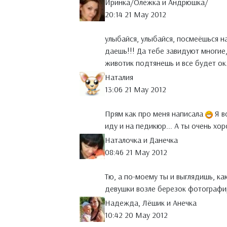
Иринка/Олежка и Андрюшка/
20:14 21 May 2012
улыбайся, улыбайся, посмеёшься н
даешь!!! Да тебе завидуют многие,
животик подтянешь и все будет ок
Наталия
13:06 21 May 2012
Прям как про меня написала
Я в
иду и на педикюр... А ты очень хо
Наталочка и Данечка
08:46 21 May 2012
Тю, а по-моему ты и выглядишь, к
девушки возле березок фотографир
Надежда, Лёшик и Анечка
10:42 20 May 2012