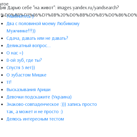
угое
 Дарью себе "на живот": images.yandex.ru/yandsearch?
%86%D1%8B%20%D0%BB%D0%B5%D0%B6%D0%B0&noreask=1&img
Улыбнитесь:)
Два с половиной моему Любимому
Мужчинке!!!))
Сдача, давать или не давать?
Деликатный вопрос...
О нас =)
8-ой зуб, где ты?
Спустя 5 лет))
О зубастом Мишке
11!
Высказывания Ариши
Девочки подскажите (Украина)
Знаково-совпаденческое :))) запись просто
так, а может и не просто :)
Делюсь интересным тестом