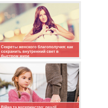
життя
Секреты женского благополучия: как
сохранить внутренний свет в
быстром мире
Війна та материнство: реалії