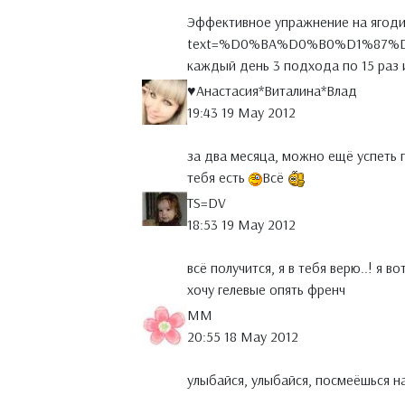
Эффективное упражнение на ягодиц
text=%D0%BA%D0%B0%D1%87%D0%
каждый день 3 подхода по 15 раз 
♥Анастасия*Виталина*Влад
19:43 19 May 2012
за два месяца, можно ещё успеть 
тебя есть
Всё
TS=DV
18:53 19 May 2012
всё получится, я в тебя верю..! я в
хочу гелевые опять френч
MM
20:55 18 May 2012
улыбайся, улыбайся, посмеёшься н