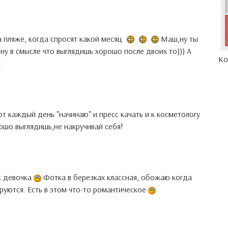
а пляже, когда спросят какой месяц
Маш,ну ты
ну в смысле что выглядишь хорошо после двоих то))) А
Ко
.
от каждый день "начинаю" и пресс качать и к косметологу
рошо выглядишь,не накручивай себя!
ак девочка
Фотка в березках классная, обожаю когда
уются. Есть в этом что-то романтическое