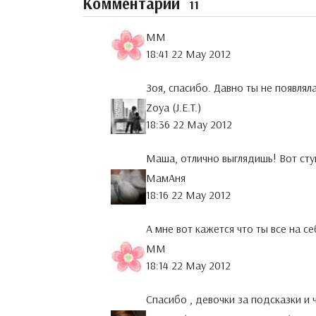
Комментарии
11
MM
18:41 22 May 2012
Зоя, спасибо. Давно ты не появлял
Zoya (J.E.T.)
18:36 22 May 2012
Маша, отлично выглядишь! Вот стук
МамАня
18:16 22 May 2012
А мне вот кажется что ты все на с
MM
18:14 22 May 2012
Спасибо , девочки за подсказки и