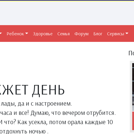
Ребенок
Здоровье
Семья
Форум
Блог
Сервисы
П
ЖЖЕТ ДЕНЬ
 лады, да и с настроением.
часа и все! Думаю, что вечером отрубится.
 что? Как усекла, потом орала каждые 10
 отдохнуть ночью .