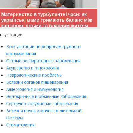
Материнство в турбулентні часи: як
українські мами тримають баланс між
кар’єрою, дітьми та власним життям
нсультации
Консультации по вопросам грудного
вскармливания
Острые респираторные заболевания
Акушерство и гинекология
Неврологические проблемы
Болезни органов пищеварения
Аллергология и иммунология
Эндокринные и обменные заболевания
Сердечно-сосудистые заболевания
Болезни почек и мочевыделительной
системы
Стоматология