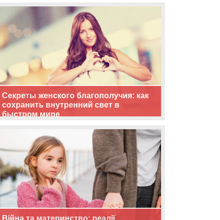
життя
Секреты женского благополучия: как
сохранить внутренний свет в
быстром мире
Війна та материнство: реалії