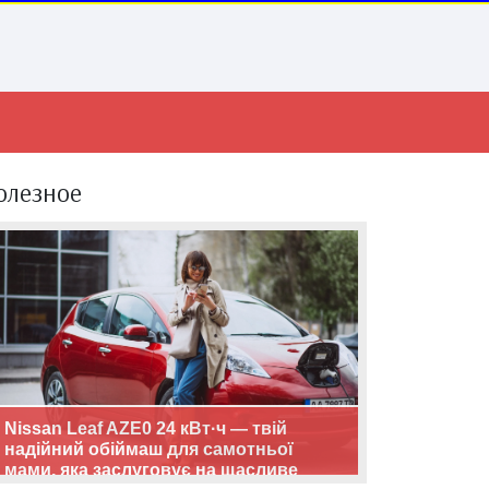
олезное
Nissan Leaf AZE0 24 кВт·ч — твій
надійний обіймаш для самотньої
мами, яка заслуговує на щасливе