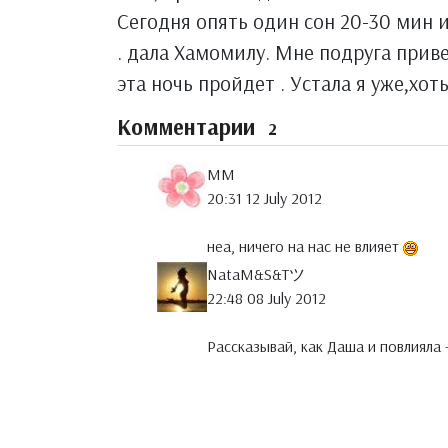
Сегодня опять один сон 20-30 мин и
. дала Хамомилу. Мне подруга прив
эта ночь пройдет . Устала я уже,хот
Комментарии
2
MM
20:31 12 July 2012
неа, ничего на нас не влияет
NataM&S&Tツ
22:48 08 July 2012
Рассказывай, как Даша и повлияла