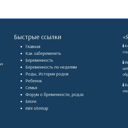
Быстрые ссылки
«
Ко
Главная
ссы
Как забеременеть
Беременность
Ин
ых
Беременность по неделям
це
Роды
,
Истории родов
обр
Ребенок
Вс
Семья
отк
Форум о бременности, родах
Блоги
mini sitemap