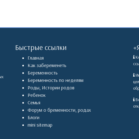
Быстрые ссылки
«
Ко
Главная
ссы
Как забеременеть
Беременность
Ин
ых
Беременность по неделям
це
Роды
,
Истории родов
обр
Ребенок
Вс
Семья
отк
Форум о бременности, родах
Блоги
mini sitemap