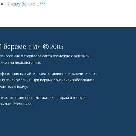
К чему бы это...???
Я беременна
»
2005
пирование материалов сайта возможно с активной
лкой на первоисточник.
формация на сайте ппредоставляется исключительно с
лью ознакомления. При первых признаках заболевания
атитесь к врачу.
е фотографии пренадлежат их авторам и взяты из
рытых источников.