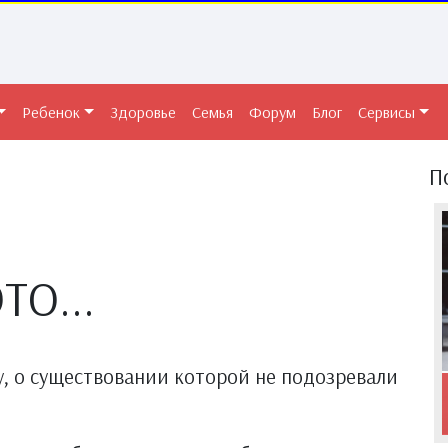
Ребенок
Здоровье
Семья
Форум
Блог
Сервисы
П
О...
у, о существовании которой не подозревали