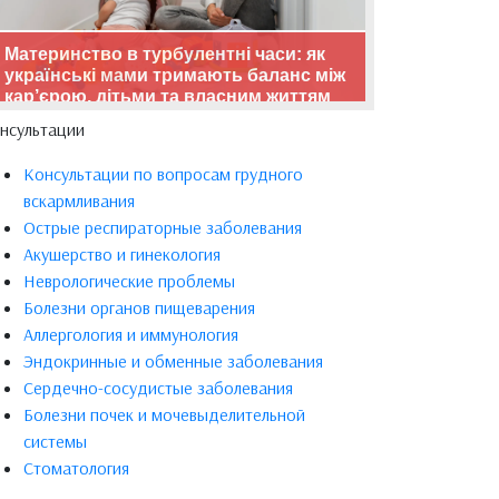
Материнство в турбулентні часи: як
українські мами тримають баланс між
кар’єрою, дітьми та власним життям
нсультации
Консультации по вопросам грудного
вскармливания
Острые респираторные заболевания
Акушерство и гинекология
Неврологические проблемы
Болезни органов пищеварения
Аллергология и иммунология
Эндокринные и обменные заболевания
Сердечно-сосудистые заболевания
Болезни почек и мочевыделительной
системы
Стоматология