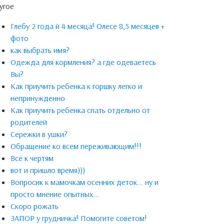
угое
Глебу 2 года й 4 месяца! Олесе 8,5 месяцев +
фото
как выбрать имя?
Одежда для кормления? а где одеваетесь
Вы?
Как приучить ребенка к горшку легко и
непринужденно
Как приучить ребенка спать отдельно от
родителей
Сережки в ушки?
Обращение ко всем переживающим!!!
Всё к чертям
вот и пришло время)))
Вопросик к мамочкам осенних деток... ну и
просто мнение опытных...
Скоро рожать
ЗАПОР у грудничка! Помогите советом!