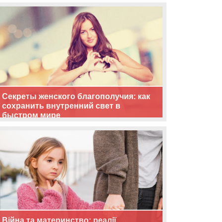
життя
Секреты женского благополучия: как
сохранить внутренний свет в
быстром мире
Війна та материнство: реалії