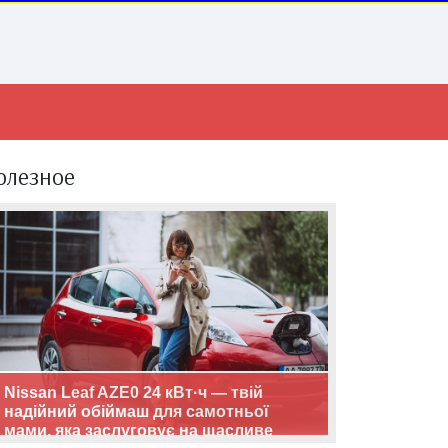
олезное
Nissan Leaf AZE0 24 кВт·ч — твій
надійний обіймаш для самотньої
мами, яка заслуговує на щасливе