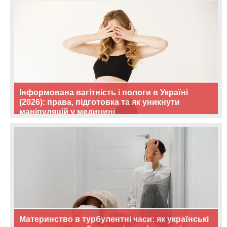
Інформована вагітність і пологи в Україні
(2026): права, підготовка та як уникнути
маніпуляцій у медицині
Материнство в турбулентні часи: як українські