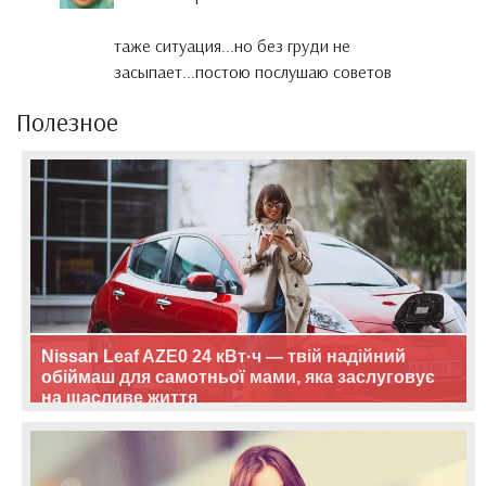
таже ситуация...но без груди не
засыпает...постою послушаю советов
Полезное
Nissan Leaf AZE0 24 кВт·ч — твій надійний
обіймаш для самотньої мами, яка заслуговує
на щасливе життя