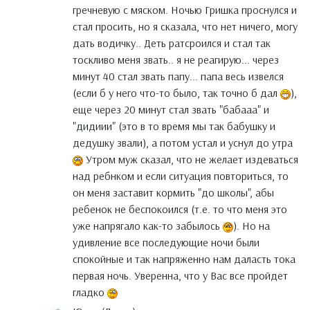
гречневую с мяском. Ночью Гришка проснулся и
стал просить, но я сказала, что нет ничего, могу
дать водичку.. Деть ратсроился и стал так
тоскливо меня звать.. я не реагирую... через
минут 40 стал звать папу... папа весь извелся
(если б у него что-то было, так точно б дал
),
еще через 20 минут стал звать "бабааа" и
"дидиии" (это в то время мы так бабушку и
дедушку звали), а потом устал и уснул до утра
Утром муж сказал, что не желает издеваться
над ребнком и если ситуация повториться, то
он меня заставит кормить "до школы", абы
ребенок не беспокоился (т.е. то что меня это
уже напрягало как-то забылось
). Но на
удивление все последующие ночи были
спокойные и так напряженно нам даласть тока
первая ночь. Уверенна, что у Вас все пройдет
гладко