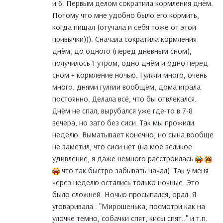
и 6. Первым делом сократила кормления днём.
Потому что мне удобно было его кормить,
когда пищал (отучала и себя тоже от этой
привычки))). Сначала сократила кормления
днём, до одного (перед дневным сном),
получилось 1 утром, одно днём и одно перед
сном + кормление ночью. Гуляли много, очень
много. днями гуляли вообщем, дома играла
постоянно. Делала всё, что бы отвлекался.
Днём не спал, вырубался уже где-то в 7-8
вечера, но зато без сиси. Так мы прожили
неделю. Выматывает конечно, но сына вообще
не заметил, что сиси нет (на моё великое
удивление, я даже немного расстроилась
что так быстро забывать начал). Так у меня
через неделю остались только ночные. Это
было сложней. Ночью просыпался, орал. Я
уговаривала : "Мирошенька, посмотри как на
улочке темно, собачки спят, кисы спят.." и т.п.