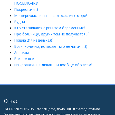
ПОСЫЛОЧКУ
Покрестили :)
Мы вернулись и наша фотосессия с моря!
Будни
Кто сталкивался с ринитом беременных?
Про больницу, других тем не получается :(
Пошла 21я неделька)))
Боян, конечно, но может кто не читал.. :))
Анализы
Болеем все
Из кроватки на диван... И вообще обо всем!
О нас
PREGNANCY.ORG.UA - это ваш друг, помощник и путеводитель по
беременности, советчкик по вопросам планирования, ну и друг в