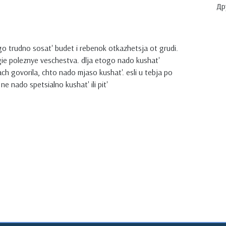
Др
go trudno sosat' budet i rebenok otkazhetsja ot grudi.
ugie poleznye veschestva. dlja etogo nado kushat'
h govorila, chto nado mjaso kushat'. esli u tebja po
e nado spetsialno kushat' ili pit'