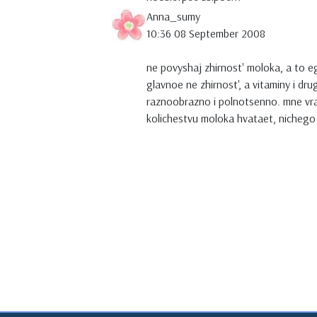
Anna_sumy
10:36 08 September 2008
ne povyshaj zhirnost' moloka, a to e
glavnoe ne zhirnost', a vitaminy i dr
raznoobrazno i polnotsenno. mne vrac
kolichestvu moloka hvataet, nichego n