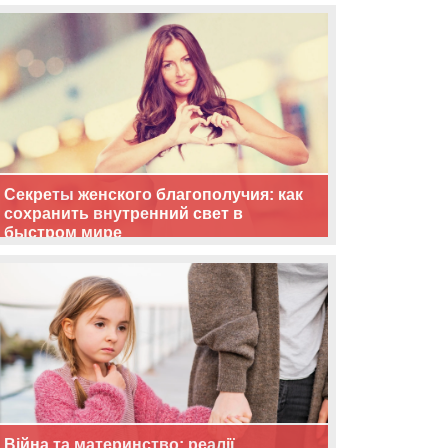
життя
Секреты женского благополучия: как
сохранить внутренний свет в
быстром мире
Війна та материнство: реалії