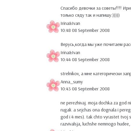
Спасибо девочки за советы!!!! Ириш
только сяду так и напишу:)))))
Irina&Ivan
10:48 08 September 2008
Верусь,когда мы уже почитаем расс
Irina&Ivan
10:44 08 September 2008
strelnikov, а мне категорически зап
Anna_sumy
10:43 08 September 2008
ne perezhivaj. moja dochka za god ni
rugali. a sejchas ona dognala i pere
god i 4 mes). tak chto vyrastet tvoj
razvivalsja, luchshe nemnogo hudee,