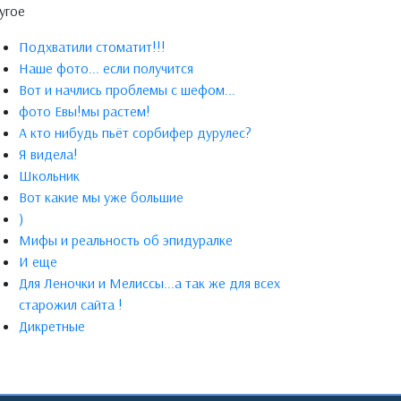
угое
Подхватили стоматит!!!
Наше фото... если получится
Вот и начлись проблемы с шефом...
фото Евы!мы растем!
А кто нибудь пьёт сорбифер дурулес?
Я видела!
Школьник
Вот какие мы уже большие
)
Мифы и реальность об эпидуралке
И еще
Для Леночки и Мелиссы...а так же для всех
старожил сайта !
Дикретные