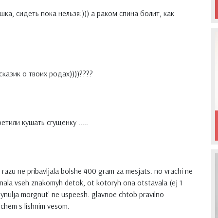
ка, сидеть пока нельзя:))) а раком спина болит, как
казик о твоих родах))))????
ретили кушать сгущенку .....
 razu ne pribavljala bolshe 400 gram za mesjats. no vrachi ne
gnala vseh znakomyh detok, ot kotoryh ona otstavala (ej 1
 synulja morgnut' ne uspeesh. glavnoe chtob pravilno
 chem s lishnim vesom.