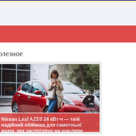
олезное
Nissan Leaf AZE0 24 кВт·ч — твій
надійний обіймаш для самотньої
мами, яка заслуговує на щасливе