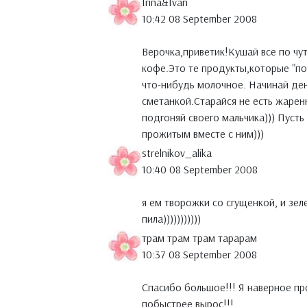
Irina&Ivan
10:42 08 September 2008
Верочка,приветик!Кушай все по чут
кофе.Это те продукты,которые "п
что-нибудь молочное. Начинай ден
сметанкой.Старайся не есть жарен
подгоняй своего мальчика))) Пуст
прожитым вместе с ним)))
strelnikov_alika
10:40 08 September 2008
я ем творожки со сгущенкой, и зел
пила)))))))))))
трам трам трам тарарам
10:37 08 September 2008
Спасибо большое!!! Я наверное про
побыстрее вырос!!!