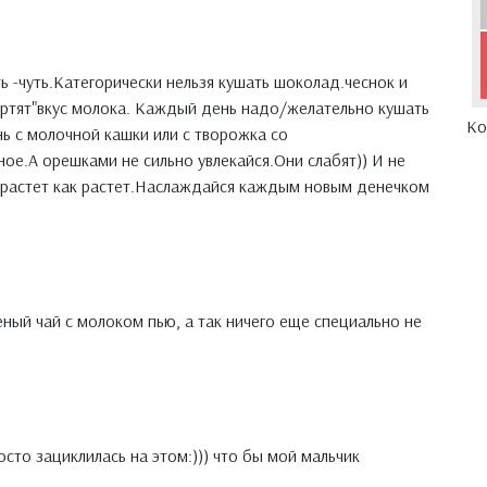
ь -чуть.Категорически нельзя кушать шоколад.чеснок и
ортят"вкус молока. Каждый день надо/желательно кушать
Ко
ь с молочной кашки или с творожка со
ное.А орешками не сильно увлекайся.Они слабят)) И не
ь растет как растет.Наслаждайся каждым новым денечком
еный чай с молоком пью, а так ничего еще специально не
сто зациклилась на этом:))) что бы мой мальчик