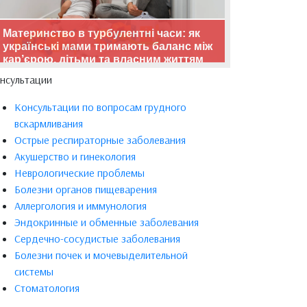
Материнство в турбулентні часи: як
українські мами тримають баланс між
кар’єрою, дітьми та власним життям
нсультации
Консультации по вопросам грудного
вскармливания
Острые респираторные заболевания
Акушерство и гинекология
Неврологические проблемы
Болезни органов пищеварения
Аллергология и иммунология
Эндокринные и обменные заболевания
Сердечно-сосудистые заболевания
Болезни почек и мочевыделительной
системы
Стоматология