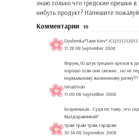
знаю только что гредские орешки в
нибуть продукт? Напишите пожалуй
Комментарии
10
Dushenka*Таня Kiev* ICQ551252013
11:28 08 September 2008
Верунь,10 штук грецких орехов в 
хорошо если они свежие...но не п
нормальному жизненному ритму!!!
Irina&Ivan
11:00 08 September 2008
Бедненькая...Судя по тому ,что си
Выздоравливай!
трам трам трам тарарам
10:54 08 September 2008