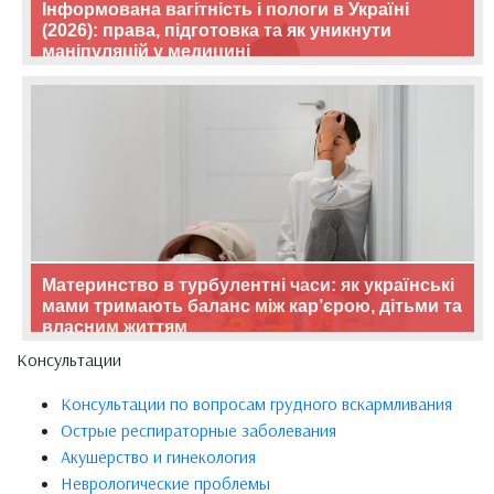
Інформована вагітність і пологи в Україні
(2026): права, підготовка та як уникнути
маніпуляцій у медицині
Материнство в турбулентні часи: як українські
мами тримають баланс між кар’єрою, дітьми та
власним життям
Консультации
Консультации по вопросам грудного вскармливания
Острые респираторные заболевания
Акушерство и гинекология
Неврологические проблемы