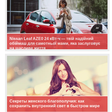
Nissan Leaf AZE0 24 кВт·ч — твій надійний
обіймаш для самотньої мами, яка заслуговує
на щасливе життя
Секреты женского благополучия: как
сохранить внутренний свет в быстром мире