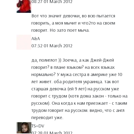
08:27 01 March 2012
Вот что значит девочки, во всю пытается
говорить, а моя мычит и что2то на своем
говорит. Но зато поет мыча.
A&A
07:32 01 March 2012
да, полиглот )) Зоечка, а как Джей-Джей
говорит? в плане языком? на всех языках
нормально? У мужа сестра в америке уже 10
лет живет. оба родителя украинца. так вот
старшая девочка (ей 9 лет) на русском уже
говорит с трудом (хотя дома закон - только на
русском). Она когда к нам приезжает - с таким
трудом говорит на русском. видно, что с англ
переводит уже.
TS=DV
07:28 01 March 2012