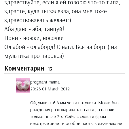
здравствуйте, если я ей говорю что-то типа,
здрасте, куда ты залезла, она мне тоже
здравствовавать желает:)
Аба данс - аба, танцуй!
Нони - ножки, носочки
Ол абой - ол аборд! С нагл. Все на борт ( из
мультика про паровоз)
Комментарии
13
pregnant mama
20:23 01 March 2012
Ой, умничка! А мы чё-та натупили. Могли бы с
рождения разговаривать на англ., а начали
только после 2-х..Сейчас слова и фраы
некотрые знает и особой охоты к изучению не