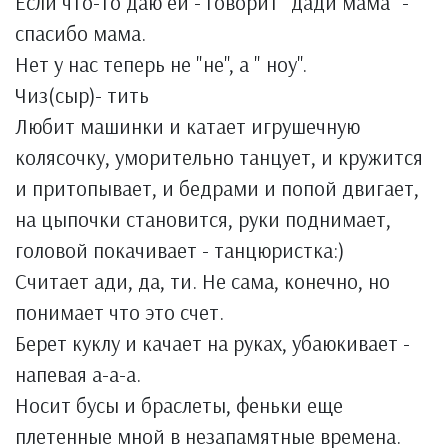
Если что-то даю ей - говорит "дади мама" -
спасибо мама.
Нет у нас теперь не "не", а " ноу".
Чиз(сыр)- тить
Любит машинки и катает игрушечную
колясочку, уморительно танцует, и кружится
и притопывает, и бедрами и попой двигает,
на цыпочки становится, руки поднимает,
головой покачивает - танцюристка:)
Считает ади, да, ти. Не сама, конечно, но
понимает что это счет.
Берет куклу и качает на руках, убаюкивает -
напевая а-а-а.
Носит бусы и браслеты, феньки еще
плетенные мной в незапамятные времена.