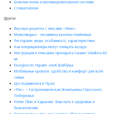
Болезни почек и мочевыделительной системы
Стоматология
Другое
Вкусные рецепты с чипсами «Люкс»
Мультиварка – незамінна кухонна помічниця
Ресторани: види, особливості, характеристики
Как кондиционеры могут очищать воздух
Инструкция и описание препарата Сиалис Vidalista 40
мг
Екскурсії по Україні: скелі Довбуша
Мобильные кровати: удобство и комфорт для всей
семьи
Що подивитися в Празі
«Рис» — Гастрономическая Жемчужина Одесского
Побережья
Home Clinic в Харькове: Ваш путь к здоровью и
благополучию
Психоделіки з лісу: хто і навіщо збирає червоні