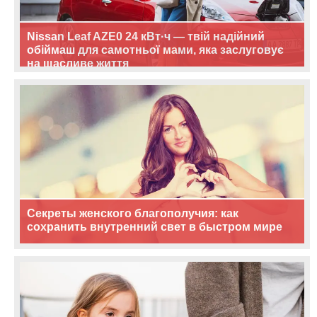
Nissan Leaf AZE0 24 кВт·ч — твій надійний
обіймаш для самотньої мами, яка заслуговує
на щасливе життя
Секреты женского благополучия: как
сохранить внутренний свет в быстром мире