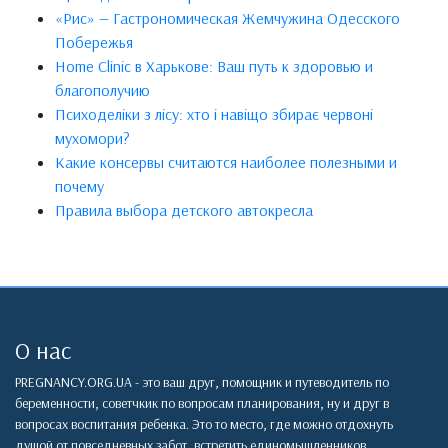
«Рис» — Гастрономическая Жемчужина Одесского
Побережья
Home Clinic в Харькове: Ваш путь к здоровью и
благополучию
Психоделіки з лісу: хто і навіщо збирає червоні
мухомори?
Какие консервы считаются наиболее полезными и
почему
Правила выбора детского автокресла
О нас
PREGNANCY.ORG.UA - это ваш друг, помощник и путеводитель по
беременности, советчкик по вопросам планирования, ну и друг в
вопросах воспитания ребенка. Это то место, где можно отдохнуть
душой от повседневных забот, встретить единомышленников,