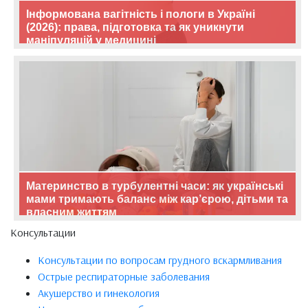
Інформована вагітність і пологи в Україні
(2026): права, підготовка та як уникнути
маніпуляцій у медицині
Материнство в турбулентні часи: як українські
мами тримають баланс між кар’єрою, дітьми та
власним життям
Консультации
Консультации по вопросам грудного вскармливания
Острые респираторные заболевания
Акушерство и гинекология