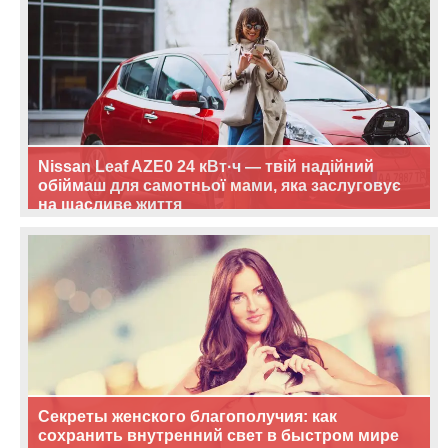
Nissan Leaf AZE0 24 кВт·ч — твій надійний
обіймаш для самотньої мами, яка заслуговує
на щасливе життя
Секреты женского благополучия: как
сохранить внутренний свет в быстром мире