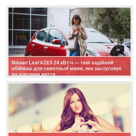
Nissan Leaf AZE0 24 кВт·ч — твій надійний
обіймаш для самотньої мами, яка заслуговує
на щасливе життя