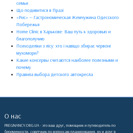
семьи
Що подивитися в Празі
«Рис» — Гастрономическая Жемчужина Одесского
Побережья
Home Clinic в Харькове: Ваш путь к здоровью и
благополучию
Психоделіки з лісу: хто і навіщо збирає червоні
мухомори?
Какие консервы считаются наиболее полезными и
почему
Правила выбора детского автокресла
О нас
PREGNANCY.ORG.UA - это ваш друг, помощник и путеводитель по
беременности, советчкик по вопросам планирования, ну и друг в