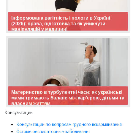
Інформована вагітність і пологи в Україні
(2026): права, підготовка та як уникнути
маніпуляцій у медицині
Материнство в турбулентні часи: як українські
мами тримають баланс між кар’єрою, дітьми та
власним життям
Консультации
Консультации по вопросам грудного вскармливания
Острые респираторные заболевания