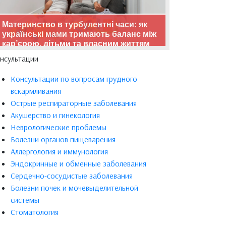
Материнство в турбулентні часи: як
українські мами тримають баланс між
кар’єрою, дітьми та власним життям
нсультации
Консультации по вопросам грудного
вскармливания
Острые респираторные заболевания
Акушерство и гинекология
Неврологические проблемы
Болезни органов пищеварения
Аллергология и иммунология
Эндокринные и обменные заболевания
Сердечно-сосудистые заболевания
Болезни почек и мочевыделительной
системы
Стоматология