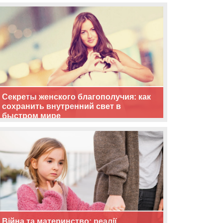
життя
Секреты женского благополучия: как
сохранить внутренний свет в
быстром мире
Війна та материнство: реалії