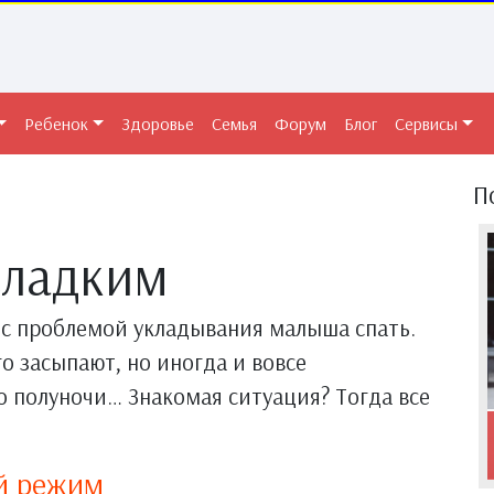
Ребенок
Здоровье
Семья
Форум
Блог
Сервисы
П
сладким
с проблемой укладывания малыша спать.
о засыпают, но иногда и вовсе
о полуночи… Знакомая ситуация? Тогда все
ой режим