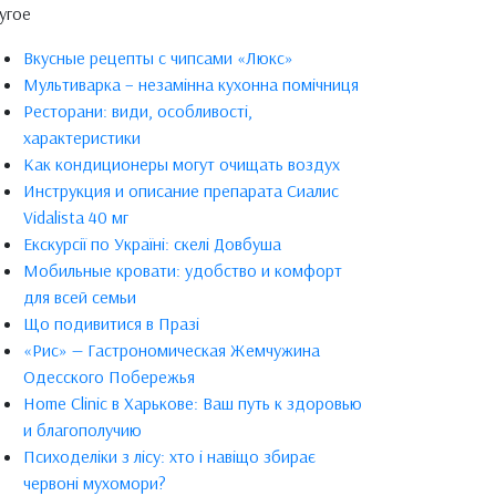
угое
Вкусные рецепты с чипсами «Люкс»
Мультиварка – незамінна кухонна помічниця
Ресторани: види, особливості,
характеристики
Как кондиционеры могут очищать воздух
Инструкция и описание препарата Сиалис
Vidalista 40 мг
Екскурсії по Україні: скелі Довбуша
Мобильные кровати: удобство и комфорт
для всей семьи
Що подивитися в Празі
«Рис» — Гастрономическая Жемчужина
Одесского Побережья
Home Clinic в Харькове: Ваш путь к здоровью
и благополучию
Психоделіки з лісу: хто і навіщо збирає
червоні мухомори?