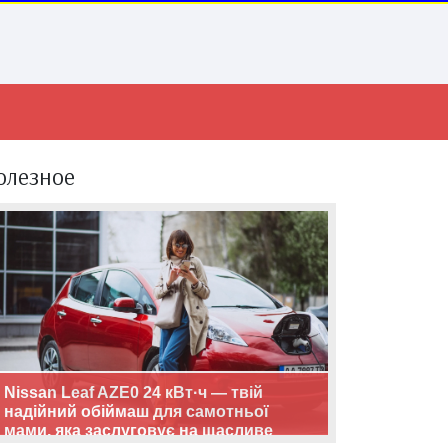
олезное
Nissan Leaf AZE0 24 кВт·ч — твій
надійний обіймаш для самотньої
мами, яка заслуговує на щасливе