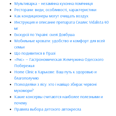
Мультиварка – незамінна кухонна помічниця
Ресторани: види, особливості, характеристики
Как кондиционеры могут очищать воздух
Инструкция и описание препарата Сиалис Vidalista 40
мг
Екскурсії по Україні: скелі Довбуша
Мобильные кровати: удобство и комфорт для всей
семьи
Що подивитися в Празі
«Рис» — Гастрономическая Жемчужина Одесского
Побережья
Home Clinic в Харькове: Ваш путь к здоровью и
благополучию
Психоделіки з лісу: хто і навіщо збирає червоні
мухомори?
Какие консервы считаются наиболее полезными и
почему
Правила выбора детского автокресла