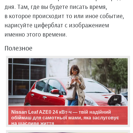
дня. Там, где вы будете писать время,
в которое происходит то или иное событие,
нарисуйте циферблат с изображением
именно этого времени.
Полезное
Nissan Leaf AZE0 24 кВт·ч — твій надійний
обіймаш для самотньої мами, яка заслуговує
на щасливе життя