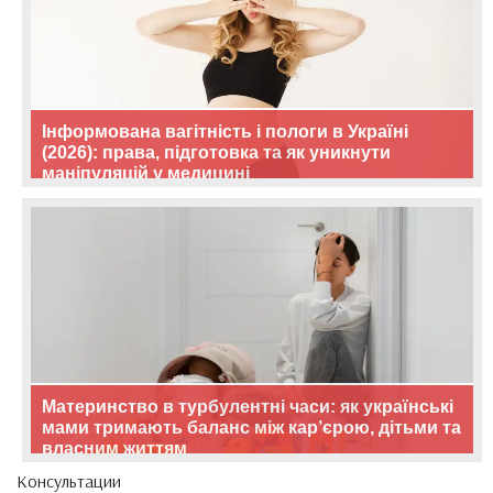
Інформована вагітність і пологи в Україні
(2026): права, підготовка та як уникнути
маніпуляцій у медицині
Материнство в турбулентні часи: як українські
мами тримають баланс між кар’єрою, дітьми та
власним життям
Консультации