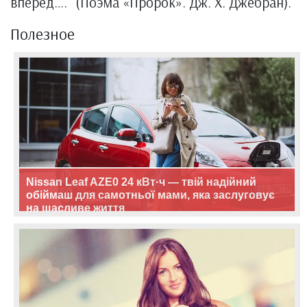
вперед…." (Поэма «Пророк». Дж. Х. Джебран).
Полезное
Nissan Leaf AZE0 24 кВт·ч — твій надійний
обіймаш для самотньої мами, яка заслуговує
на щасливе життя