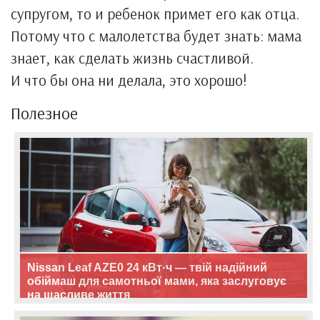
супругом, то и ребенок примет его как отца.
Потому что с малолетства будет знать: мама
знает, как сделать жизнь счастливой.
И что бы она ни делала, это хорошо!
Полезное
Nissan Leaf AZE0 24 кВт·ч — твій надійний
обіймаш для самотньої мами, яка заслуговує
на щасливе життя