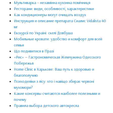
Мультиварка – незамінна кухонна помічниця
Ресторани: види, особливості, характеристики
Как кондиционеры могут очищать воздух
Инструкция и описание препарата Сиалис Vidalista 40
мг
Екскурсії по Україні: скелі Довбуша
Мобильные кровати: удобство и комфорт для всей
семьи
Що подивитися в Празі
«Рис» — Гастрономическая Жемчужина Одесского
Побережья
Home Clinic в Харькове: Ваш путь к здоровью и
благополучию
Психоделіки з лісу: хто і навіщо збирає червоні
мухомори?
Какие консервы считаются наиболее полезными и
почему
Правила выбора детского автокресла