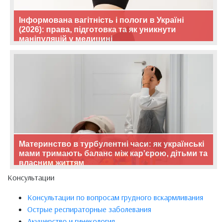
Інформована вагітність і пологи в Україні
(2026): права, підготовка та як уникнути
маніпуляцій у медицині
Материнство в турбулентні часи: як українські
мами тримають баланс між кар’єрою, дітьми та
власним життям
Консультации
Консультации по вопросам грудного вскармливания
Острые респираторные заболевания
Акушерство и гинекология