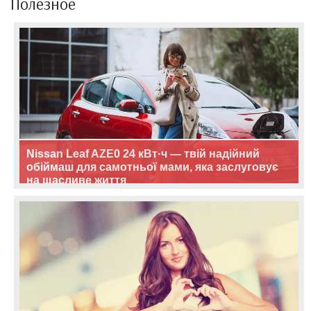
Полезное
Nissan Leaf AZE0 24 кВт·ч — твій надійний
обіймаш для самотньої мами, яка заслуговує
на щасливе життя