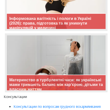
Інформована вагітність і пологи в Україні
(2026): права, підготовка та як уникнути
маніпуляцій у медицині
Материнство в турбулентні часи: як українські
мами тримають баланс між кар’єрою, дітьми та
власним життям
Консультации
Консультации по вопросам грудного вскармливания