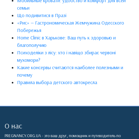
Мобильные кровати: удобство и комфорт для всей
семьи
Що подивитися в Празі
«Рис» — Гастрономическая Жемчужина Одесского
Побережья
Home Clinic в Харькове: Ваш путь к здоровью и
благополучию
Психоделіки з лісу: хто і навіщо збирає червоні
мухомори?
Какие консервы считаются наиболее полезными и
почему
Правила выбора детского автокресла
О нас
PREGNANCY.ORG.UA - это ваш друг, помощник и путеводитель по