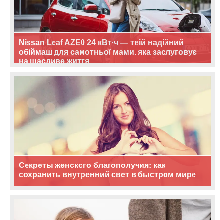
Nissan Leaf AZE0 24 кВт·ч — твій надійний
обіймаш для самотньої мами, яка заслуговує
на щасливе життя
Секреты женского благополучия: как
сохранить внутренний свет в быстром мире