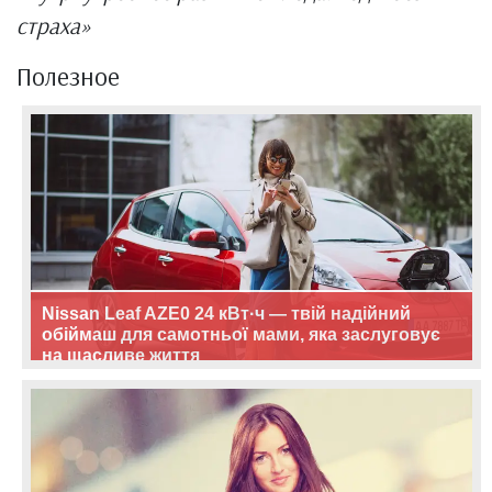
страха»
Полезное
Nissan Leaf AZE0 24 кВт·ч — твій надійний
обіймаш для самотньої мами, яка заслуговує
на щасливе життя