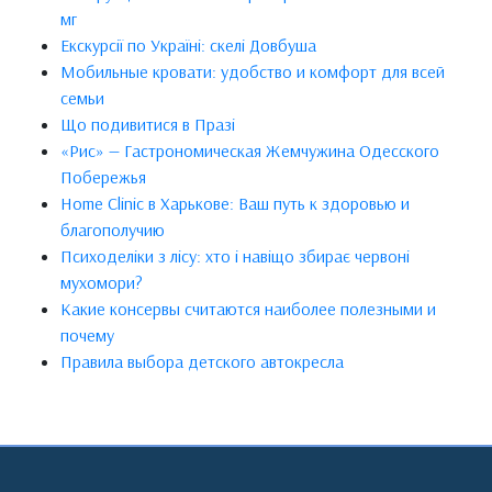
мг
Екскурсії по Україні: скелі Довбуша
Мобильные кровати: удобство и комфорт для всей
семьи
Що подивитися в Празі
«Рис» — Гастрономическая Жемчужина Одесского
Побережья
Home Clinic в Харькове: Ваш путь к здоровью и
благополучию
Психоделіки з лісу: хто і навіщо збирає червоні
мухомори?
Какие консервы считаются наиболее полезными и
почему
Правила выбора детского автокресла