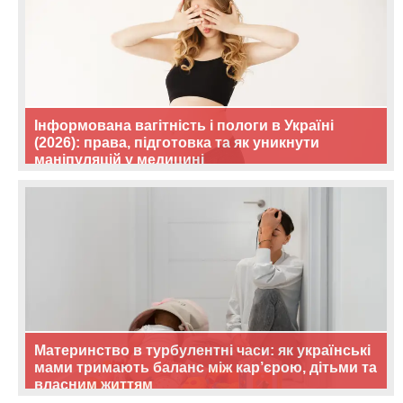
Інформована вагітність і пологи в Україні
(2026): права, підготовка та як уникнути
маніпуляцій у медицині
Материнство в турбулентні часи: як українські
мами тримають баланс між кар’єрою, дітьми та
власним життям