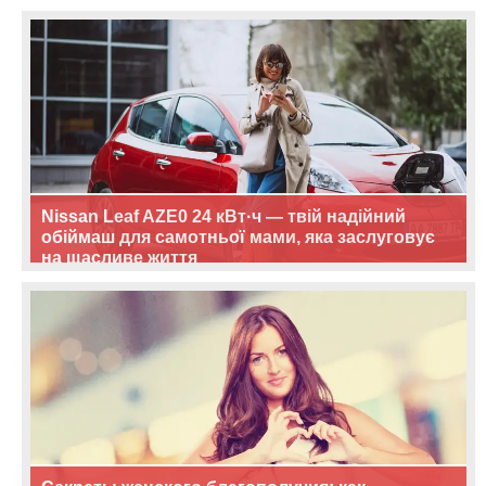
Nissan Leaf AZE0 24 кВт·ч — твій надійний
обіймаш для самотньої мами, яка заслуговує
на щасливе життя