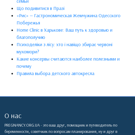
семьи
Що подивитися в Празі
«Рис» — Гастрономическая Жемчужина Одесского
Побережья
Home Clinic в Харькове: Ваш путь к здоровью и
благополучию
Психоделіки з лісу: хто і навіщо збирає червоні
мухомори?
Какие консервы считаются наиболее полезными и
почему
Правила выбора детского автокресла
О нас
PREGNANCY.ORG.UA - это ваш друг, помощник и путеводитель по
беременности, советчкик по вопросам планирования, ну и друг в