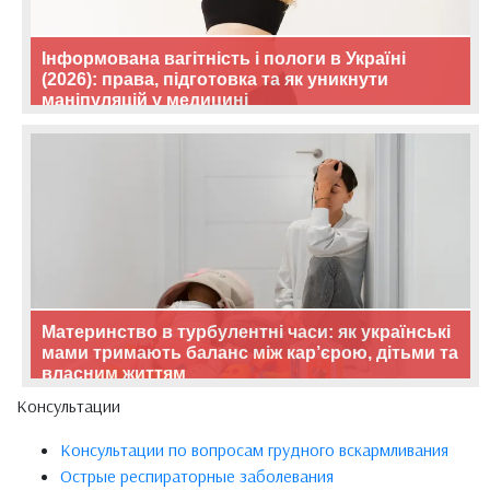
Інформована вагітність і пологи в Україні
(2026): права, підготовка та як уникнути
маніпуляцій у медицині
Материнство в турбулентні часи: як українські
мами тримають баланс між кар’єрою, дітьми та
власним життям
Консультации
Консультации по вопросам грудного вскармливания
Острые респираторные заболевания