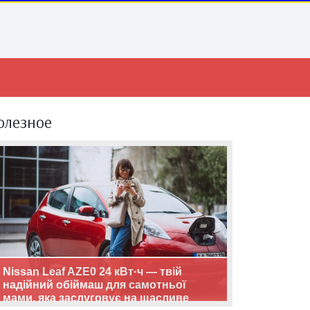
олезное
Nissan Leaf AZE0 24 кВт·ч — твій
надійний обіймаш для самотньої
мами, яка заслуговує на щасливе