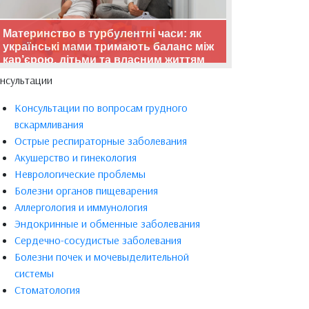
Материнство в турбулентні часи: як
українські мами тримають баланс між
кар’єрою, дітьми та власним життям
нсультации
Консультации по вопросам грудного
вскармливания
Острые респираторные заболевания
Акушерство и гинекология
Неврологические проблемы
Болезни органов пищеварения
Аллергология и иммунология
Эндокринные и обменные заболевания
Сердечно-сосудистые заболевания
Болезни почек и мочевыделительной
системы
Стоматология