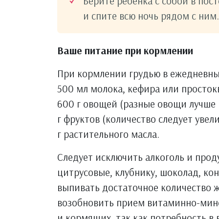
Берите ребенка с собой в пост
и спите всю ночь рядом с ним.
Ваше питание при кормлении
При кормлении грудью в ежедневны
500 мл молока, кефира или простокв
600 г овощей (разные овощи лучше 
г фруктов (количество следует увели
г растительного масла.
Следует исключить алкоголь и прод
цитрусовые, клубнику, шоколад, ко
выпивать достаточное количество 
возобновить прием витаминно-мин
и кормящих, так как потребность в