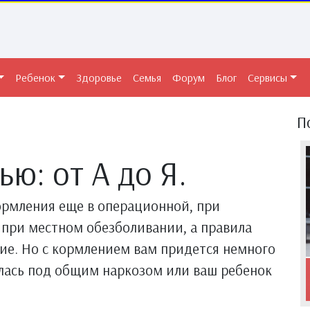
Ребенок
Здоровье
Семья
Форум
Блог
Сервисы
П
ю: от А до Я.
ормления еще в операционной, при
 при местном обезболивании, а правила
ие. Но с кормлением вам придется немного
лась под общим наркозом или ваш ребенок