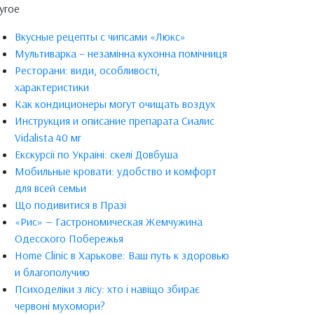
угое
Вкусные рецепты с чипсами «Люкс»
Мультиварка – незамінна кухонна помічниця
Ресторани: види, особливості,
характеристики
Как кондиционеры могут очищать воздух
Инструкция и описание препарата Сиалис
Vidalista 40 мг
Екскурсії по Україні: скелі Довбуша
Мобильные кровати: удобство и комфорт
для всей семьи
Що подивитися в Празі
«Рис» — Гастрономическая Жемчужина
Одесского Побережья
Home Clinic в Харькове: Ваш путь к здоровью
и благополучию
Психоделіки з лісу: хто і навіщо збирає
червоні мухомори?