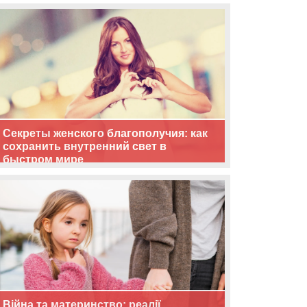
життя
Секреты женского благополучия: как
сохранить внутренний свет в
быстром мире
Війна та материнство: реалії