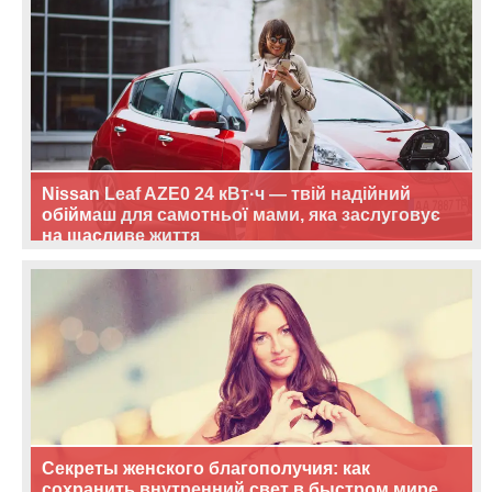
Nissan Leaf AZE0 24 кВт·ч — твій надійний
обіймаш для самотньої мами, яка заслуговує
на щасливе життя
Секреты женского благополучия: как
сохранить внутренний свет в быстром мире