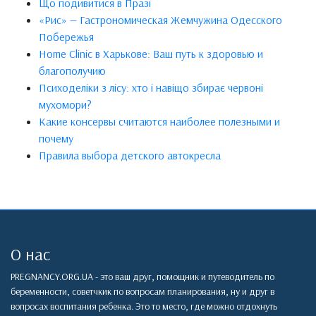
Що подивитися в Празі
«Рис» — Гастрономическая Жемчужина Одесского
Побережья
Home Clinic в Харькове: Ваш путь к здоровью и
благополучию
Психоделіки з лісу: хто і навіщо збирає червоні
мухомори?
Какие консервы считаются наиболее полезными и
почему
Правила выбора детского автокресла
О нас
PREGNANCY.ORG.UA - это ваш друг, помощник и путеводитель по
беременности, советчкик по вопросам планирования, ну и друг в
вопросах воспитания ребенка. Это то место, где можно отдохнуть