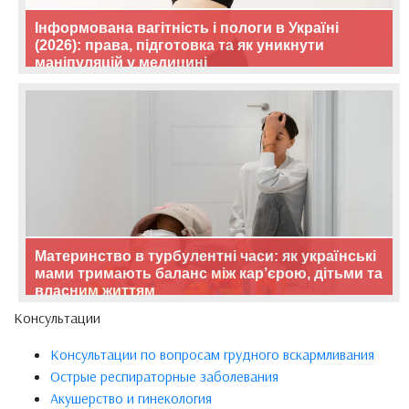
Інформована вагітність і пологи в Україні
(2026): права, підготовка та як уникнути
маніпуляцій у медицині
Материнство в турбулентні часи: як українські
мами тримають баланс між кар’єрою, дітьми та
власним життям
Консультации
Консультации по вопросам грудного вскармливания
Острые респираторные заболевания
Акушерство и гинекология