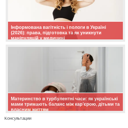
Інформована вагітність і пологи в Україні
(2026): права, підготовка та як уникнути
маніпуляцій у медицині
Материнство в турбулентні часи: як українські
мами тримають баланс між кар’єрою, дітьми та
власним життям
Консультации