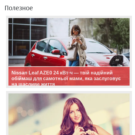
Полезное
Nissan Leaf AZE0 24 кВт·ч — твій надійний
обіймаш для самотньої мами, яка заслуговує
на щасливе життя