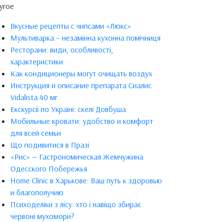
угое
Вкусные рецепты с чипсами «Люкс»
Мультиварка – незамінна кухонна помічниця
Ресторани: види, особливості,
характеристики
Как кондиционеры могут очищать воздух
Инструкция и описание препарата Сиалис
Vidalista 40 мг
Екскурсії по Україні: скелі Довбуша
Мобильные кровати: удобство и комфорт
для всей семьи
Що подивитися в Празі
«Рис» — Гастрономическая Жемчужина
Одесского Побережья
Home Clinic в Харькове: Ваш путь к здоровью
и благополучию
Психоделіки з лісу: хто і навіщо збирає
червоні мухомори?