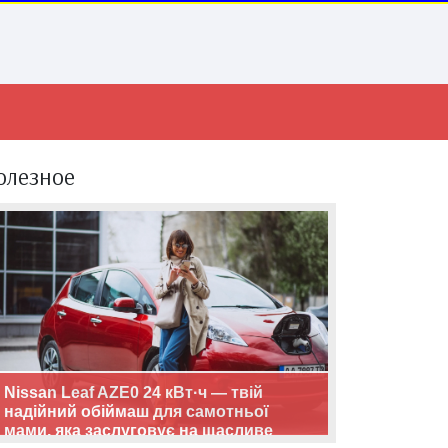
олезное
Nissan Leaf AZE0 24 кВт·ч — твій
надійний обіймаш для самотньої
мами, яка заслуговує на щасливе