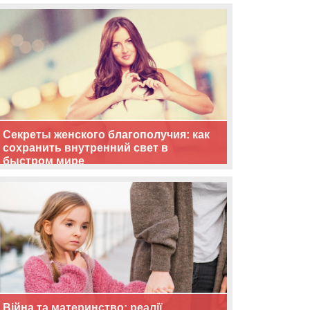
життя
Секреты женского благополучия: как
сохранить внутренний свет в
быстром мире
Війна та материнство: реалії