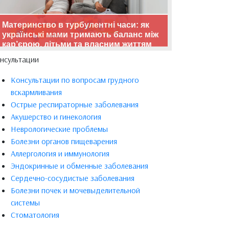
Материнство в турбулентні часи: як
українські мами тримають баланс між
кар’єрою, дітьми та власним життям
нсультации
Консультации по вопросам грудного
вскармливания
Острые респираторные заболевания
Акушерство и гинекология
Неврологические проблемы
Болезни органов пищеварения
Аллергология и иммунология
Эндокринные и обменные заболевания
Сердечно-сосудистые заболевания
Болезни почек и мочевыделительной
системы
Стоматология