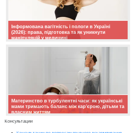
Інформована вагітність і пологи в Україні
(2026): права, підготовка та як уникнути
маніпуляцій у медицині
Материнство в турбулентні часи: як українські
мами тримають баланс між кар’єрою, дітьми та
власним життям
Консультации
Консультации по вопросам грудного вскармливания