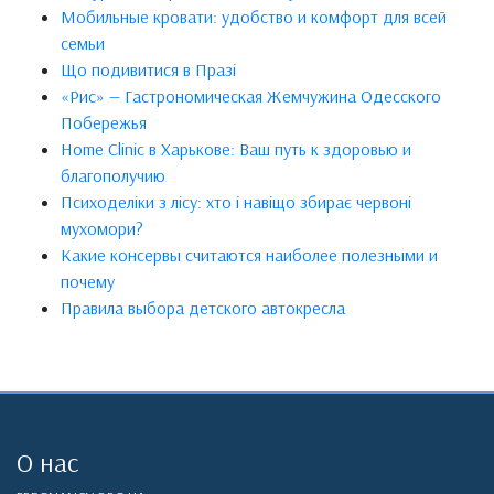
Мобильные кровати: удобство и комфорт для всей
семьи
Що подивитися в Празі
«Рис» — Гастрономическая Жемчужина Одесского
Побережья
Home Clinic в Харькове: Ваш путь к здоровью и
благополучию
Психоделіки з лісу: хто і навіщо збирає червоні
мухомори?
Какие консервы считаются наиболее полезными и
почему
Правила выбора детского автокресла
О нас