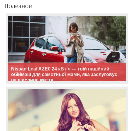
Полезное
Nissan Leaf AZE0 24 кВт·ч — твій надійний
обіймаш для самотньої мами, яка заслуговує
на щасливе життя