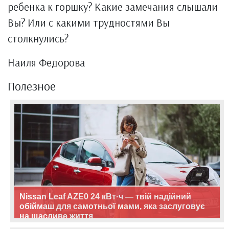
ребенка к горшку? Какие замечания слышали
Вы? Или с какими трудностями Вы
столкнулись?
Наиля Федорова
Полезное
Nissan Leaf AZE0 24 кВт·ч — твій надійний
обіймаш для самотньої мами, яка заслуговує
на щасливе життя