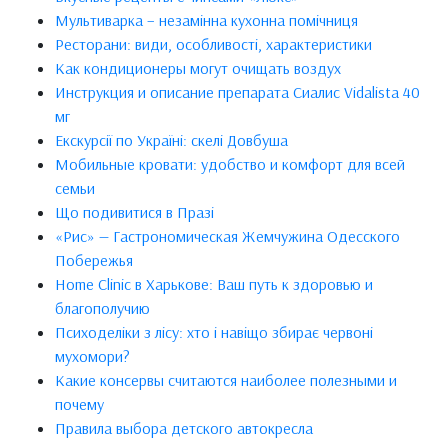
Мультиварка – незамінна кухонна помічниця
Ресторани: види, особливості, характеристики
Как кондиционеры могут очищать воздух
Инструкция и описание препарата Сиалис Vidalista 40
мг
Екскурсії по Україні: скелі Довбуша
Мобильные кровати: удобство и комфорт для всей
семьи
Що подивитися в Празі
«Рис» — Гастрономическая Жемчужина Одесского
Побережья
Home Clinic в Харькове: Ваш путь к здоровью и
благополучию
Психоделіки з лісу: хто і навіщо збирає червоні
мухомори?
Какие консервы считаются наиболее полезными и
почему
Правила выбора детского автокресла