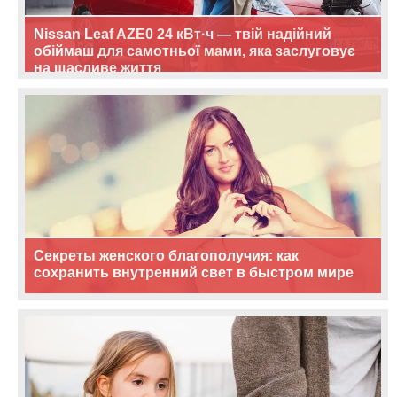
Nissan Leaf AZE0 24 кВт·ч — твій надійний
обіймаш для самотньої мами, яка заслуговує
на щасливе життя
Секреты женского благополучия: как
сохранить внутренний свет в быстром мире