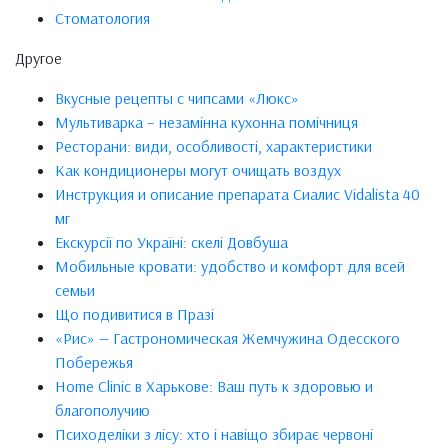
Стоматология
Другое
Вкусные рецепты с чипсами «Люкс»
Мультиварка – незамінна кухонна помічниця
Ресторани: види, особливості, характеристики
Как кондиционеры могут очищать воздух
Инструкция и описание препарата Сиалис Vidalista 40
мг
Екскурсії по Україні: скелі Довбуша
Мобильные кровати: удобство и комфорт для всей
семьи
Що подивитися в Празі
«Рис» — Гастрономическая Жемчужина Одесского
Побережья
Home Clinic в Харькове: Ваш путь к здоровью и
благополучию
Психоделіки з лісу: хто і навіщо збирає червоні