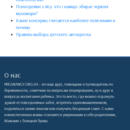
Психоделіки з лісу: хто і навіщо збирає червоні
мухомори?
Какие консервы считаются наиболее полезными и
почему
Правила выбора детского автокресла
О нас
PREGNANCY.ORG.UA - это ваш друг, помощник и путеводитель по
беременности, советчкик по вопросам планирования, ну и друг в
вопросах воспитания ребенка. Это то место, где можно отдохнуть
душой от повседневных забот, встретить единомышленников,
поделиться своим опытом или получить бесценный совет. С нами
новоиспеченные мамы становятся уверенными в себе родителями,
Мамами с большой буквы.