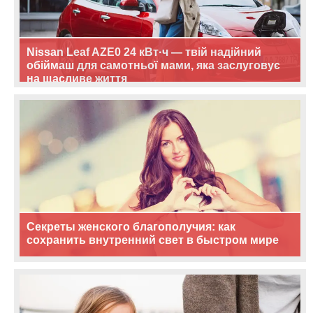
Nissan Leaf AZE0 24 кВт·ч — твій надійний
обіймаш для самотньої мами, яка заслуговує
на щасливе життя
Секреты женского благополучия: как
сохранить внутренний свет в быстром мире