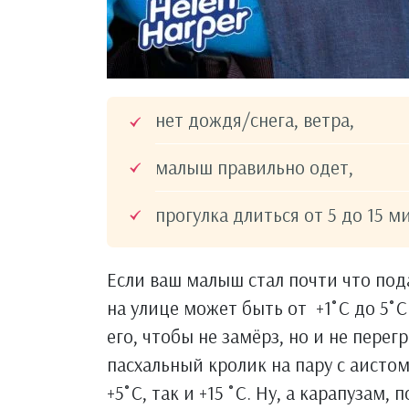
нет дождя/снега, ветра,
малыш правильно одет,
прогулка длиться от 5 до 15 м
Если ваш малыш стал почти что пода
на улице может быть от +1˚С до 5˚С
его, чтобы не замёрз, но и не перегр
пасхальный кролик на пару с аистом
+5˚С, так и +15 ˚С. Ну, а карапузам