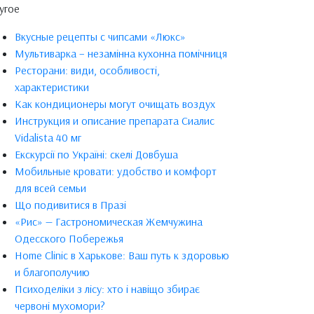
угое
Вкусные рецепты с чипсами «Люкс»
Мультиварка – незамінна кухонна помічниця
Ресторани: види, особливості,
характеристики
Как кондиционеры могут очищать воздух
Инструкция и описание препарата Сиалис
Vidalista 40 мг
Екскурсії по Україні: скелі Довбуша
Мобильные кровати: удобство и комфорт
для всей семьи
Що подивитися в Празі
«Рис» — Гастрономическая Жемчужина
Одесского Побережья
Home Clinic в Харькове: Ваш путь к здоровью
и благополучию
Психоделіки з лісу: хто і навіщо збирає
червоні мухомори?