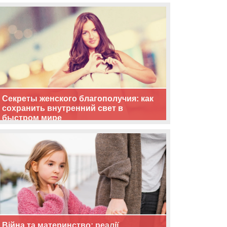
життя
Секреты женского благополучия: как
сохранить внутренний свет в
быстром мире
Війна та материнство: реалії