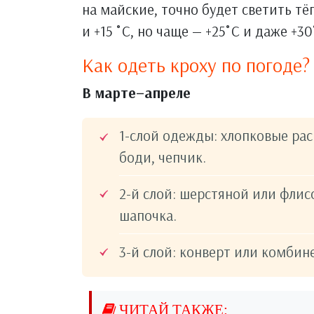
на майские, точно будет светить тё
и +15 ˚С, но чаще — +25˚С и даже +30
Как одеть кроху по погоде?
В марте–апреле
1-слой одежды: хлопковые ра
боди, чепчик.
2-й слой: шерстяной или флис
шапочка.
3-й слой: конверт или комбин