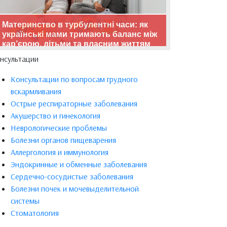
Материнство в турбулентні часи: як
українські мами тримають баланс між
кар’єрою, дітьми та власним життям
нсультации
Консультации по вопросам грудного
вскармливания
Острые респираторные заболевания
Акушерство и гинекология
Неврологические проблемы
Болезни органов пищеварения
Аллергология и иммунология
Эндокринные и обменные заболевания
Сердечно-сосудистые заболевания
Болезни почек и мочевыделительной
системы
Стоматология