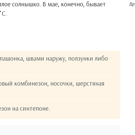
плое солнышко. В мае, конечно, бывает
Др
˚С.
спашонка, швами наружу, ползунки либо
овый комбинезон, носочки, шерстяная
езон на синтепоне.