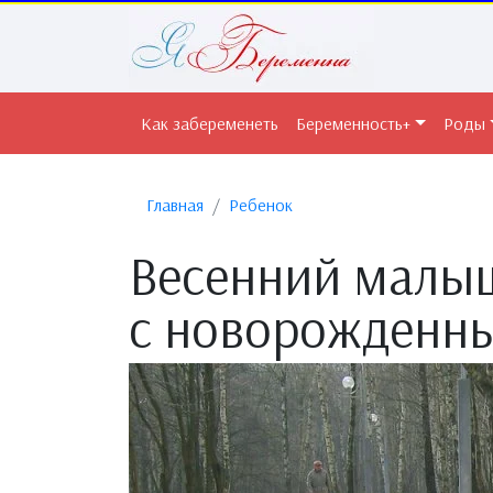
Как забеременеть
Беременность+
Роды
Главная
Ребенок
Весенний малыш
с новорожденн