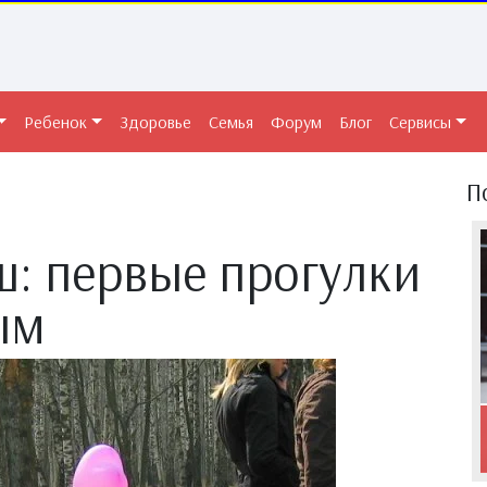
Ребенок
Здоровье
Семья
Форум
Блог
Сервисы
П
: первые прогулки
ым