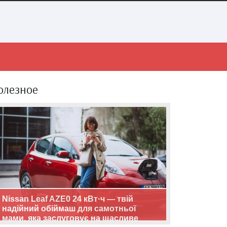
олезное
Nissan Leaf AZE0 24 кВт·ч — твій
надійний обіймаш для самотньої
мами, яка заслуговує на щасливе