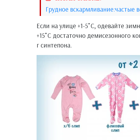
Грудное вскармливание:частые 
Если на улице +1-5˚С, одевайте зимн
+15˚С достаточно демисезонного ко
г синтепона.