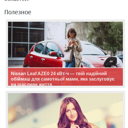
Полезное
Nissan Leaf AZE0 24 кВт·ч — твій надійний
обіймаш для самотньої мами, яка заслуговує
на щасливе життя