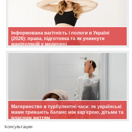
Інформована вагітність і пологи в Україні
(2026): права, підготовка та як уникнути
маніпуляцій у медицині
Материнство в турбулентні часи: як українські
мами тримають баланс між кар’єрою, дітьми та
власним життям
Консультации