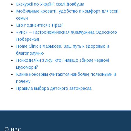
Екскурсії по Україні: скелі Довбуша
Мобильные кровати: удобство и комфорт для всей
семьи
Що подивитися в Празі
«Рис» — Гастрономическая Жемчужина Одесского
Побережья
Home Clinic в Харькове: Ваш путь к здоровью и
благополучию
Психоделіки з лісу: хто і навіщо збирає червоні
мухомори?
Какие консервы считаются наиболее полезными и
почему
Правила выбора детского автокресла
О нас