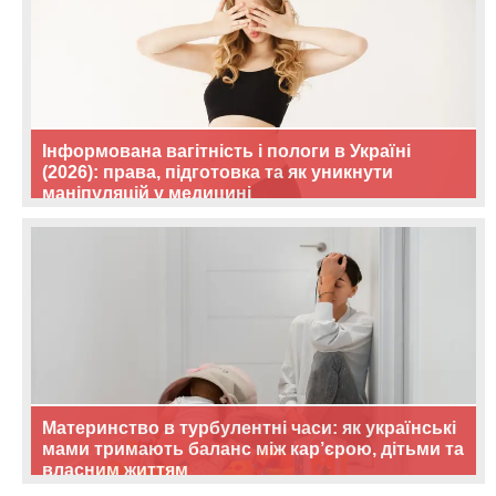
Інформована вагітність і пологи в Україні
(2026): права, підготовка та як уникнути
маніпуляцій у медицині
Материнство в турбулентні часи: як українські
мами тримають баланс між кар’єрою, дітьми та
власним життям