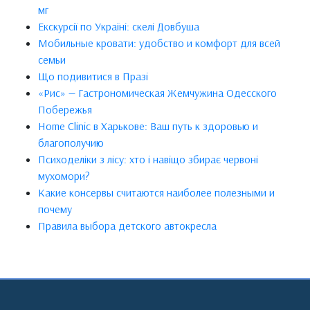
мг
Екскурсії по Україні: скелі Довбуша
Мобильные кровати: удобство и комфорт для всей
семьи
Що подивитися в Празі
«Рис» — Гастрономическая Жемчужина Одесского
Побережья
Home Clinic в Харькове: Ваш путь к здоровью и
благополучию
Психоделіки з лісу: хто і навіщо збирає червоні
мухомори?
Какие консервы считаются наиболее полезными и
почему
Правила выбора детского автокресла