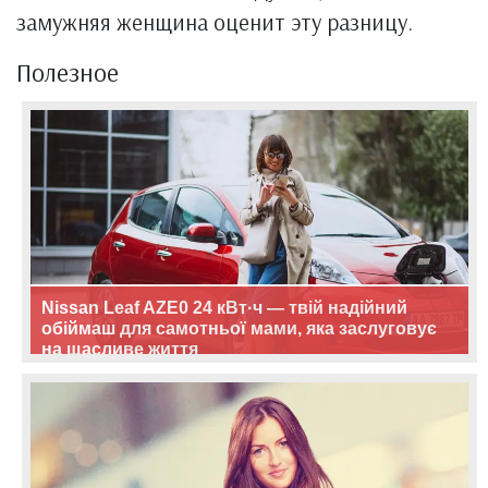
замужняя женщина оценит эту разницу.
Полезное
Nissan Leaf AZE0 24 кВт·ч — твій надійний
обіймаш для самотньої мами, яка заслуговує
на щасливе життя