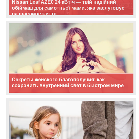
Nissan Leaf AZE0 24 кВт·ч — твій надійний
обіймаш для самотньої мами, яка заслуговує
на щасливе життя
Секреты женского благополучия: как
сохранить внутренний свет в быстром мире