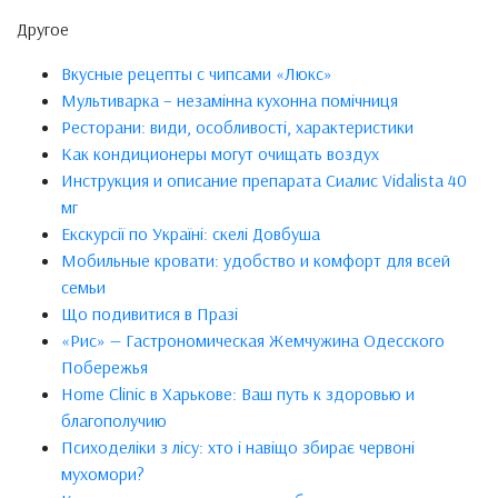
Другое
Вкусные рецепты с чипсами «Люкс»
Мультиварка – незамінна кухонна помічниця
Ресторани: види, особливості, характеристики
Как кондиционеры могут очищать воздух
Инструкция и описание препарата Сиалис Vidalista 40
мг
Екскурсії по Україні: скелі Довбуша
Мобильные кровати: удобство и комфорт для всей
семьи
Що подивитися в Празі
«Рис» — Гастрономическая Жемчужина Одесского
Побережья
Home Clinic в Харькове: Ваш путь к здоровью и
благополучию
Психоделіки з лісу: хто і навіщо збирає червоні
мухомори?