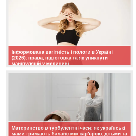
Інформована вагітність і пологи в Україні
(2026): права, підготовка та як уникнути
маніпуляцій у медицині
Материнство в турбулентні часи: як українські
мами тримають баланс між кар’єрою, дітьми та