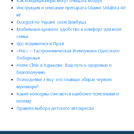
Как кондиционеры могут очищать воздух
Инструкция и описание препарата Сиалис Vidalista 40
мг
Екскурсії по Україні: скелі Довбуша
Мобильные кровати: удобство и комфорт для всей
семьи
Що подивитися в Празі
«Рис» — Гастрономическая Жемчужина Одесского
Побережья
Home Clinic в Харькове: Ваш путь к здоровью и
благополучию
Психоделіки з лісу: хто і навіщо збирає червоні
мухомори?
Какие консервы считаются наиболее полезными и
почему
Правила выбора детского автокресла