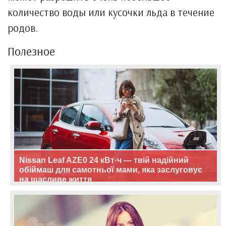
количество воды или кусочки льда в течение
родов.
Полезное
Nissan Leaf AZE0 24 кВт·ч — твій надійний
обіймаш для самотньої мами, яка заслуговує
на щасливе життя