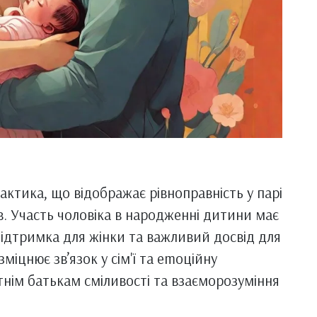
рактика, що відображає рівноправність у парі
ів. Участь чоловіка в народженні дитини має
ідтримка для жінки та важливий досвід для
міцнює зв’язок у сім'ї та emоційну
нім батькам сміливості та взаєморозуміння