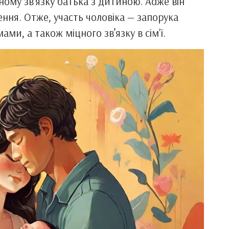
му зв’язку батька з дитиною. Adже він
ння. Отже, участь чоловіка — запорука
ами, а також міцного зв’язку в сім'ї.