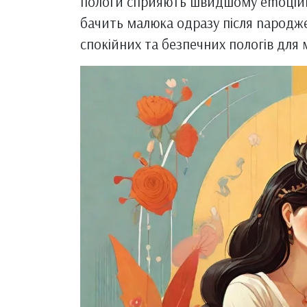
пологи сприяють швидшому emоційно
бачить малюка одразу після nародже
спокійних та безпечних пологів для м