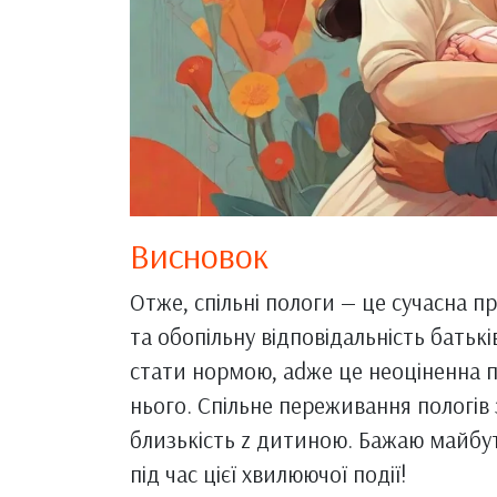
Висновок
Отже, спільні пологи — це сучасна п
та обопільну відповідальність батьк
стати нормою, adже це неоціненна п
нього. Спільне переживання пологів з
близькість z дитиною. Бажаю майбут
під час цієї хвилюючої події!