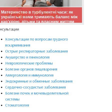
Материнство в турбулентні часи: як
українські мами тримають баланс між
кар’єрою, дітьми та власним життям
нсультации
Консультации по вопросам грудного
вскармливания
Острые респираторные заболевания
Акушерство и гинекология
Неврологические проблемы
Болезни органов пищеварения
Аллергология и иммунология
Эндокринные и обменные заболевания
Сердечно-сосудистые заболевания
Болезни почек и мочевыделительной
системы
Стоматология