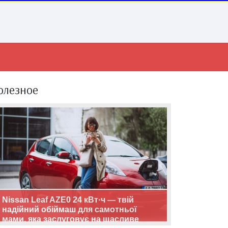
олезное
Nissan Leaf AZE0 24 кВт·ч — твій
надійний обіймаш для самотньої
мами, яка заслуговує на щасливе