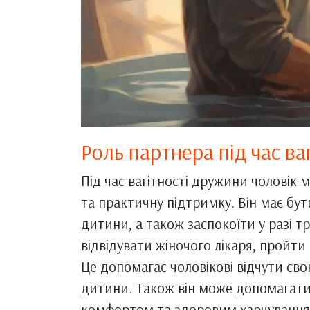
Роль партнера під час ваг
Під час вагітності дружини чоловік 
та практичну підтримку. Він має бут
дитини, а також заспокоїти у разі т
відвідувати жіночого лікаря, пройти 
Це допомагає чоловікові відчути св
дитини. Також він може допомагати 
комфортом та здоровим харчуванням