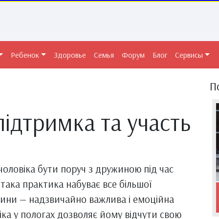
Ребенок
Здоровье
Семья
Форум
Блог
Сервисы
П
підтримка та участь
чоловіка бути поруч з дружиною під час
така практика набуває все більшої
ини — надзвичайно важлива і емоційна
віка у пологах дозволяє йому відчути свою