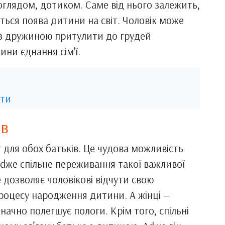
поглядом, дотиком. Саме від нього залежить,
ться поява дитини на світ. Чоловік може
 з дружиною притулити до грудей
ни єднання сім'ї.
сти
ів
 для обох батьків. Це чудова можливість
adже спільне переживання такої важливої
е дозволяє чоловікові відчути свою
процесу народження дитини. А жінці —
ачно полегшує пологи. Крім того, спільні