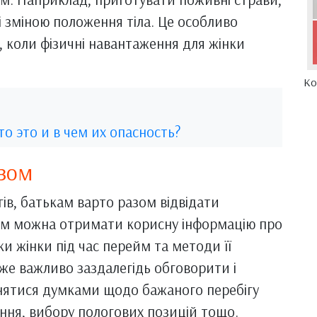
 зміною положення тіла. Це особливо
і, коли фізичні навантаження для жінки
Ко
о это и в чем их опасность?
азом
ів, батькам варто разом відвідати
 Там можна отримати корисну інформацію про
ки жінки під час перейм та методи її
уже важливо заздалегідь обговорити і
інятися думками щодо бажаного перебігу
ння, вибору пологових позицій тощо.