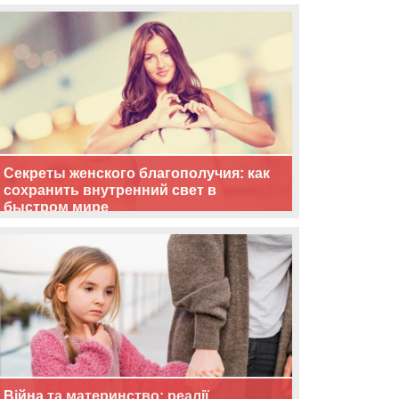
життя
Секреты женского благополучия: как
сохранить внутренний свет в
быстром мире
Війна та материнство: реалії