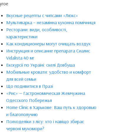
угое
Вкусные рецепты с чипсами «Люкс»
Мультиварка – незамінна кухонна помічниця
Ресторани: види, особливості,
характеристики
Как кондиционеры могут очищать воздух
Инструкция и описание препарата Сиалис
Vidalista 40 мг
Екскурсії по Україні: скелі Довбуша
Мобильные кровати: удобство и комфорт
для всей семьи
Що подивитися в Празі
«Рис» — Гастрономическая Жемчужина
Одесского Побережья
Home Clinic в Харькове: Ваш путь к здоровью
и благополучию
Психоделіки з лісу: хто і навіщо збирає
червоні мухомори?