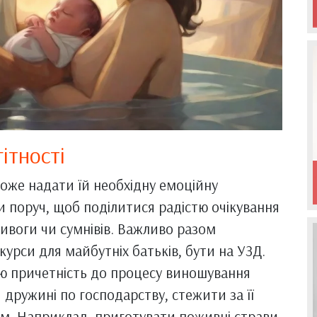
ітності
може надати їй необхідну емоційну
и поруч, щоб поділитися радістю очікування
ривоги чи сумнівів. Важливо разом
курси для майбутніх батьків, бути на УЗД.
ою причетність до процесу виношування
дружині по господарству, стежити за її
. Наприклад, приготувати поживні страви,