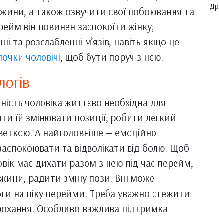
Др
жини, а також озвучити свої побоювання та
рейм він повинен заспокоїти жінку,
і та розслабленні м’язів, навіть якщо це
почки чоловічі
, щоб бути поруч з нею.
логів
тність чоловіка життєво необхідна для
ти їй змінювати позиції, робити легкий
веткою. А найголовніше — емоційно
, заспокоювати та відволікати від болю. Щоб
вік має дихати разом з нею під час перейм,
жини, радити зміну пози. Він може
оги на піку перейми. Треба уважно стежити
прохання. Особливо важлива підтримка